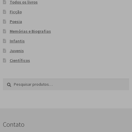
Todos os livros
Ficção
Poesia
Memórias e Biografias
Infantis
Juvenis
Científicos
Pesquisar
P
por:
e
s
q
u
i
s
Contato
a