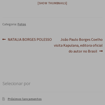
[SHOW THUMBNAILS]
e
n
t
e
Categoria:
Fotos
Navegação
Post
Próximo
NATALIA BORGES POLESSO
João Paulo Borges Coelho
anterior:
post:
visita Kapulana, editora oficial
de
do autor no Brasil
Post
Selecionar por
Próximos lançamentos