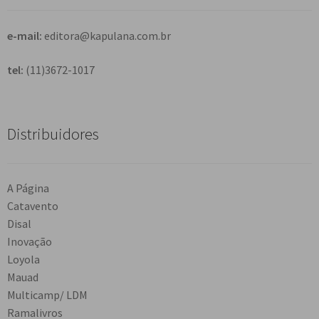
r
e-mail:
editora@kapulana.com.br
tel:
(11)3672-1017
Distribuidores
A Página
Catavento
Disal
Inovação
Loyola
Mauad
Multicamp/ LDM
Ramalivros