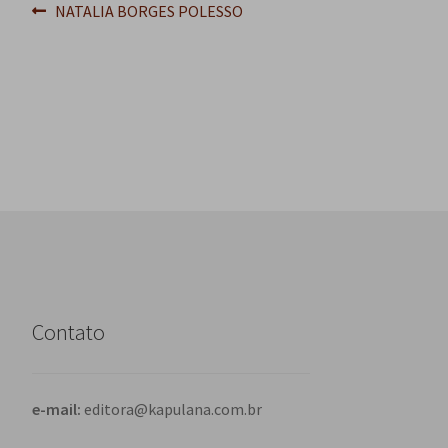
Navegação
Post
NATALIA BORGES POLESSO
anterior:
de
Post
Contato
e-mail:
editora@kapulana.com.br