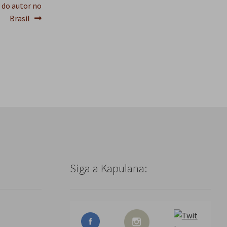
s
 do autor no
q
Brasil
u
i
s
a
r
Siga a Kapulana: