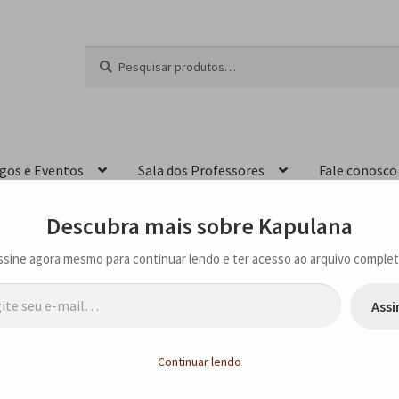
Pesquisar
P
por:
e
s
q
u
i
igos e Eventos
Sala dos Professores
Fale conosco
s
a
r
Descubra mais sobre Kapulana
ssine agora mesmo para continuar lendo e ter acesso ao arquivo complet
…
Assi
ditora Kapulana – São Paulo – SP
Continuar lendo