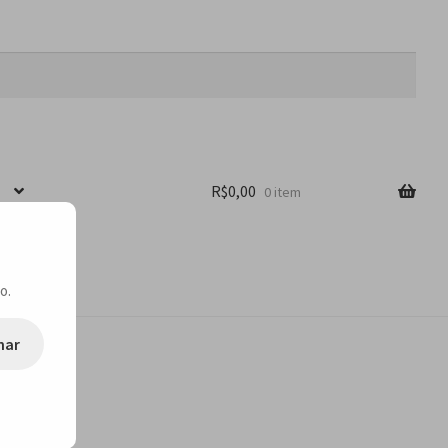
R$
0,00
0 item
o.
nar