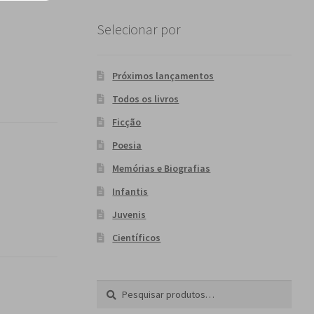
Selecionar por
Próximos lançamentos
Todos os livros
Ficção
Poesia
Memórias e Biografias
Infantis
Juvenis
Científicos
Pesquisar
P
por:
e