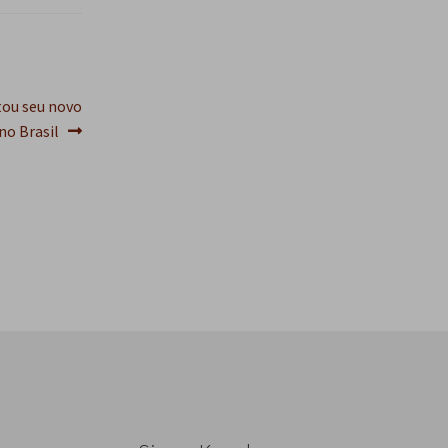
s
q
u
i
s
tou seu novo
a
no Brasil
r