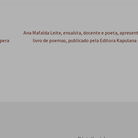
Próximo
Ana Mafalda Leite, ensaísta, docente e poeta, apresen
post:
apera
livro de poemas, publicado pela Editora Kapulana 