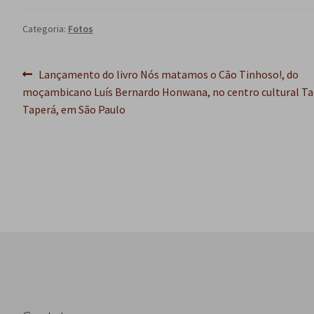
Categoria:
Fotos
Navegação
Post
Lançamento do livro Nós matamos o Cão Tinhoso!, do
anterior:
moçambicano Luís Bernardo Honwana, no centro cultural T
de
Taperá, em São Paulo
Post