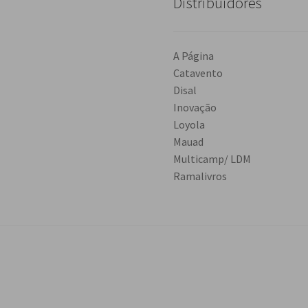
Distribuidores
A Página
Catavento
Disal
Inovação
Loyola
Mauad
Multicamp/ LDM
Ramalivros