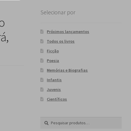
Selecionar por
o
Próximos lançamentos
á,
Todos os livros
Ficção
Poesia
Memórias e Biografias
Infantis
Juvenis
Científicos
Pesquisar
P
por:
e