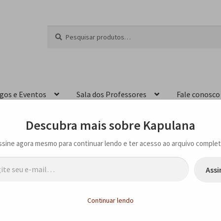
Pesquisar
P
por:
e
s
q
u
i
igos e Eventos
Sala dos Professores
Fale conosco
s
a
r
Descubra mais sobre Kapulana
ssine agora mesmo para continuar lendo e ter acesso ao arquivo complet
…
Assi
 Cão Tinhoso!”, de Luís Bernardo Honwana, na Tapera Taperá, em São Paulo
Continuar lendo