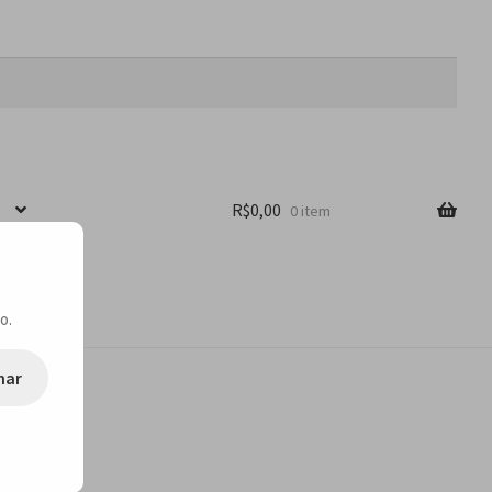
R$
0,00
0 item
o.
nar
, SP