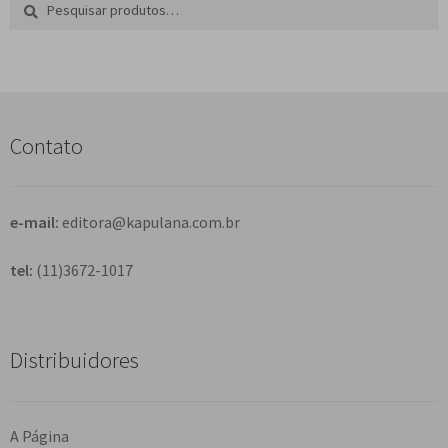
Pesquisar
P
por:
e
s
q
u
i
s
Contato
a
r
e-mail:
editora@kapulana.com.br
tel:
(11)3672-1017
Distribuidores
A Página