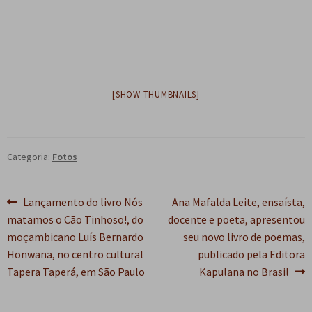
e
n
t
e
[SHOW THUMBNAILS]
Categoria:
Fotos
Navegação
Post
Próximo
Lançamento do livro Nós
Ana Mafalda Leite, ensaísta,
anterior:
post:
matamos o Cão Tinhoso!, do
docente e poeta, apresentou
de
moçambicano Luís Bernardo
seu novo livro de poemas,
Post
Honwana, no centro cultural
publicado pela Editora
Tapera Taperá, em São Paulo
Kapulana no Brasil