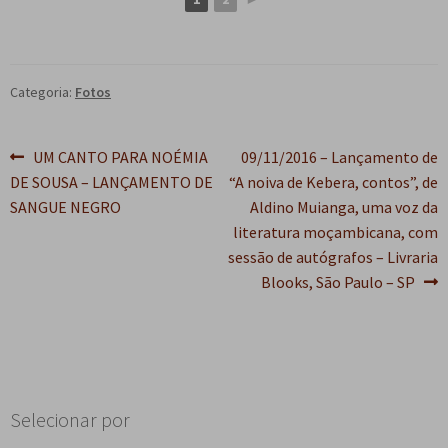
Categoria:
Fotos
Navegação
Post
Próximo
UM CANTO PARA NOÉMIA
09/11/2016 – Lançamento de
anterior:
post:
DE SOUSA – LANÇAMENTO DE
“A noiva de Kebera, contos”, de
de
SANGUE NEGRO
Aldino Muianga, uma voz da
Post
literatura moçambicana, com
sessão de autógrafos – Livraria
Blooks, São Paulo – SP
Selecionar por