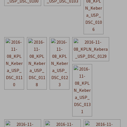
e
n
t
e