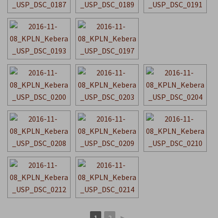
1
2
►