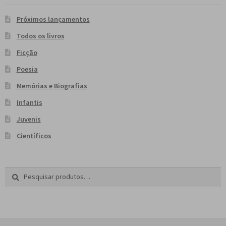
Próximos lançamentos
Todos os livros
Ficção
Poesia
Memórias e Biografias
Infantis
Juvenis
Científicos
Pesquisar
P
por:
e
s
q
u