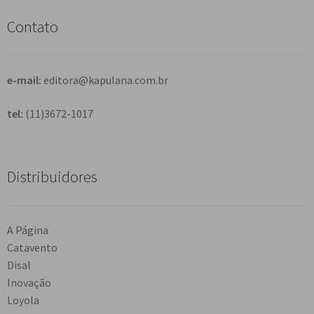
i
s
Contato
a
r
e-mail:
editora@kapulana.com.br
tel:
(11)3672-1017
Distribuidores
A Página
Catavento
Disal
Inovação
Loyola