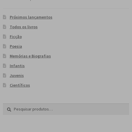
Próximos lançamentos
Todos os livros
Ficção
Poesia
Memórias e Biografias
Infantis
Juvenis
Científicos
Pesquisar
P
por:
e
s
q