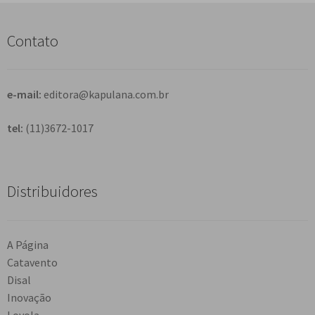
u
i
s
Contato
a
r
e-mail:
editora@kapulana.com.br
tel:
(11)3672-1017
Distribuidores
A Página
Catavento
Disal
Inovação