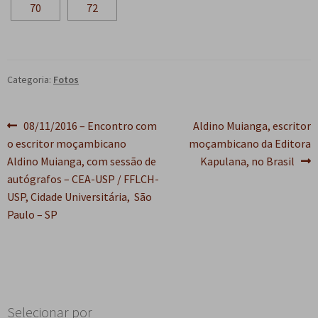
Categoria:
Fotos
Navegação
Post
Próximo
08/11/2016 – Encontro com
Aldino Muianga, escritor
anterior:
post:
o escritor moçambicano
moçambicano da Editora
de
Aldino Muianga, com sessão de
Kapulana, no Brasil
Post
autógrafos – CEA-USP / FFLCH-
USP, Cidade Universitária, São
Paulo – SP
Selecionar por