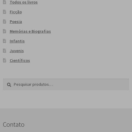
Todos os livros
Ficção
Poesia
Memórias e Biografias
Infantis
Juvenis
Científicos
Pesquisar
P
por:
e
s
q
u
i
s
Contato
a