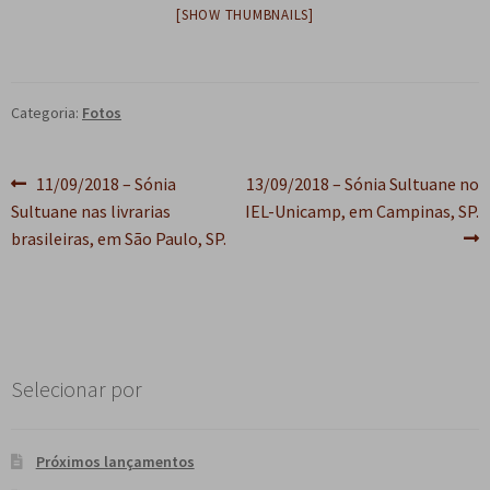
[SHOW THUMBNAILS]
e
n
t
e
Categoria:
Fotos
Navegação
Post
Próximo
11/09/2018 – Sónia
13/09/2018 – Sónia Sultuane no
anterior:
post:
Sultuane nas livrarias
IEL-Unicamp, em Campinas, SP.
de
brasileiras, em São Paulo, SP.
Post
Selecionar por
Próximos lançamentos