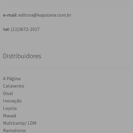
r
e-mail:
editora@kapulana.com.br
tel:
(11)3672-1017
Distribuidores
A Página
Catavento
Disal
Inovação
Loyola
Mauad
Multicamp/ LDM
Ramalivros