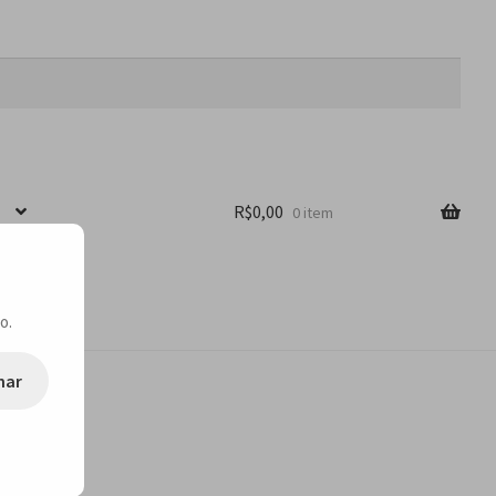
R$
0,00
0 item
o.
nar
P