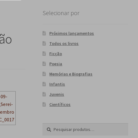
Selecionar por
Próximos lançamentos
são
Todos os livros
Ficção
Poesia
Memórias e Biografias
Infantis
Juvenis
Científicos
Pesquisar
P
por:
e