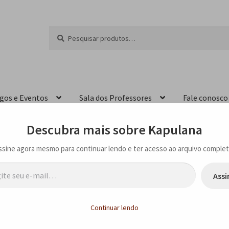
Pesquisar
P
por:
e
s
q
u
i
igos e Eventos
Sala dos Professores
Fale conosco
s
a
r
Descubra mais sobre Kapulana
ssine agora mesmo para continuar lendo e ter acesso ao arquivo complet
…
Assi
ramatização de “Serei sereia?”, no Memorial da Inclusão em São Paulo – S
Continuar lendo