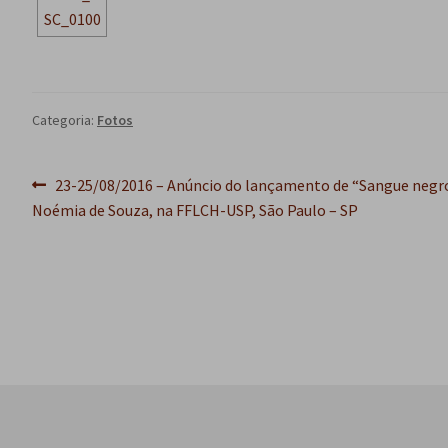
Categoria:
Fotos
Navegação
Post
23-25/08/2016 – Anúncio do lançamento de “Sangue negro
anterior:
Noémia de Souza, na FFLCH-USP, São Paulo – SP
de
Post