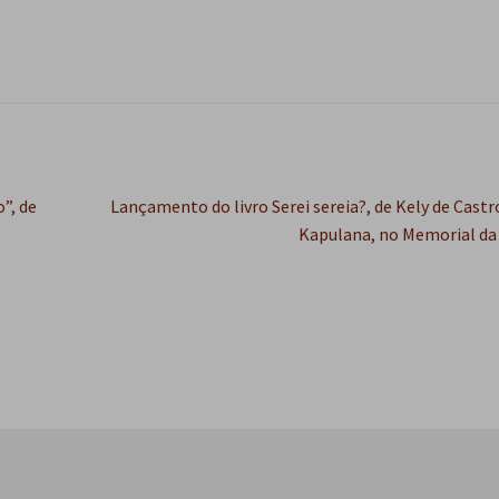
Próximo
”, de
Lançamento do livro Serei sereia?, de Kely de Castr
post:
Kapulana, no Memorial da