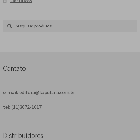
Científicos
Pesquisar
P
por:
e
s
q
u
i
s
Contato
a
r
e-mail:
editora@kapulana.com.br
tel:
(11)3672-1017
Distribuidores