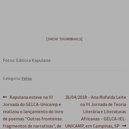
e
n
t
e
[SHOW THUMBNAILS]
Fotos: Editora Kapulana
Categoria:
Fotos
Navegação
Post
Próximo
Kapulana esteve na III
26/04/2018 – Ana Mafalda Leite
anterior:
post:
Jornada do GELCA-Unicamp e
na III Jornada de Teoria
de
realizou o lançamento do livro
Literária e Literaturas
Post
de poemas “Outras fronteiras:
Africanas – GELCA-IEL-
fragmentos de narrativas”, de
UNICAMP, em Campinas, SP