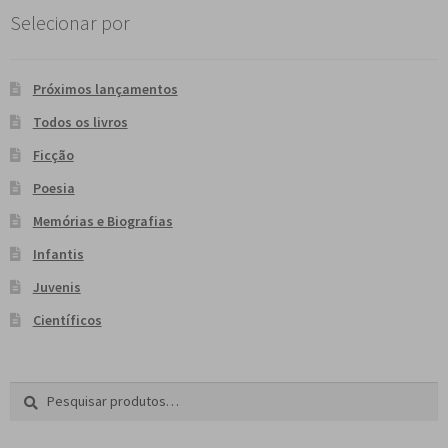
Selecionar por
Próximos lançamentos
Todos os livros
Ficção
Poesia
Memórias e Biografias
Infantis
Juvenis
Científicos
Pesquisar
P
por:
e
s