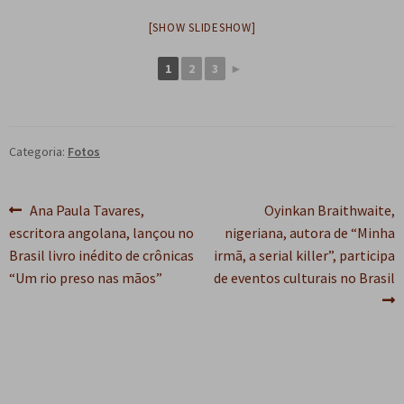
e
n
[SHOW SLIDESHOW]
t
e
1
2
3
►
Categoria:
Fotos
Navegação
Post
Próximo
Ana Paula Tavares,
Oyinkan Braithwaite,
anterior:
post:
escritora angolana, lançou no
nigeriana, autora de “Minha
de
Brasil livro inédito de crônicas
irmã, a serial killer”, participa
Post
“Um rio preso nas mãos”
de eventos culturais no Brasil