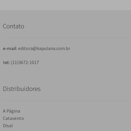
q
u
i
s
Contato
a
r
e-mail:
editora@kapulana.com.br
tel:
(11)3672-1017
Distribuidores
A Página
Catavento
Disal