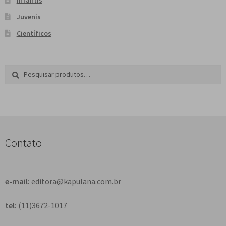
Juvenis
Científicos
Pesquisar
P
por:
e
s
q
u
i
s
Contato
a
r
e-mail:
editora@kapulana.com.br
tel:
(11)3672-1017