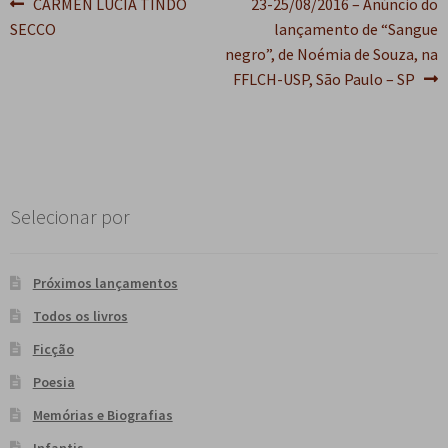
Navegação
Post
Próximo
CARMEN LUCIA TINDÓ
23-25/08/2016 – Anúncio do
anterior:
post:
SECCO
lançamento de “Sangue
de
negro”, de Noémia de Souza, na
Post
FFLCH-USP, São Paulo – SP
Selecionar por
Próximos lançamentos
Todos os livros
Ficção
Poesia
Memórias e Biografias
Infantis