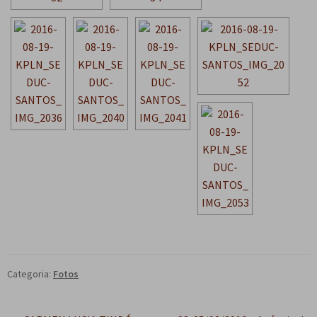
e
n
t
e
Categoria:
Fotos