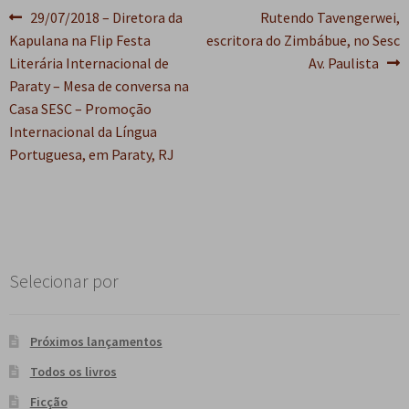
Navegação
Post
Próximo
e
29/07/2018 – Diretora da
Rutendo Tavengerwei,
n
anterior:
post:
Kapulana na Flip Festa
escritora do Zimbábue, no Sesc
t
de
Literária Internacional de
Av. Paulista
e
Post
Paraty – Mesa de conversa na
Casa SESC – Promoção
Internacional da Língua
Portuguesa, em Paraty, RJ
Selecionar por
Próximos lançamentos
Todos os livros
Ficção