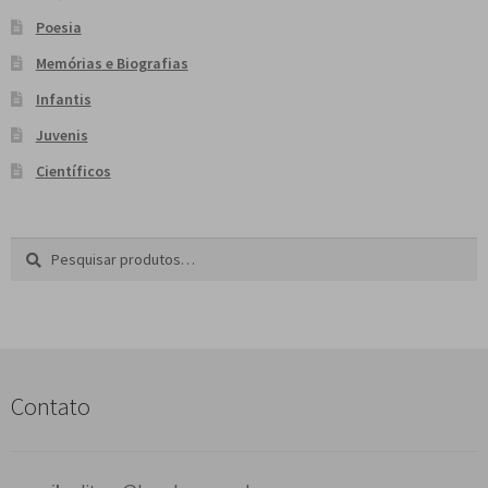
Poesia
Memórias e Biografias
Infantis
Juvenis
Científicos
Pesquisar
P
por:
e
s
q
u
i
s
Contato
a
r