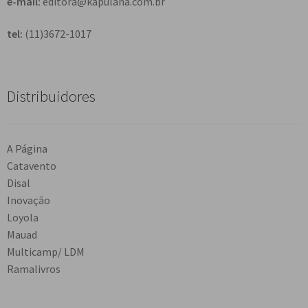
e-mail:
editora@kapulana.com.br
tel:
(11)3672-1017
Distribuidores
A Página
Catavento
Disal
Inovação
Loyola
Mauad
Multicamp/ LDM
Ramalivros