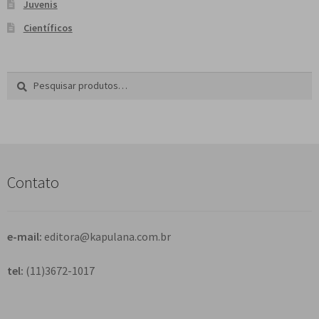
Juvenis
Científicos
Pesquisar
P
por:
e
s
q
u
i
s
Contato
a
r
e-mail:
editora@kapulana.com.br
tel:
(11)3672-1017