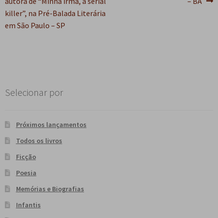
autora de “Minha irmã, a serial
– BA
e
n
Post
killer”, na Pré-Balada Literária
t
em São Paulo – SP
e
Selecionar por
Próximos lançamentos
Todos os livros
Ficção
Poesia
Memórias e Biografias
Infantis