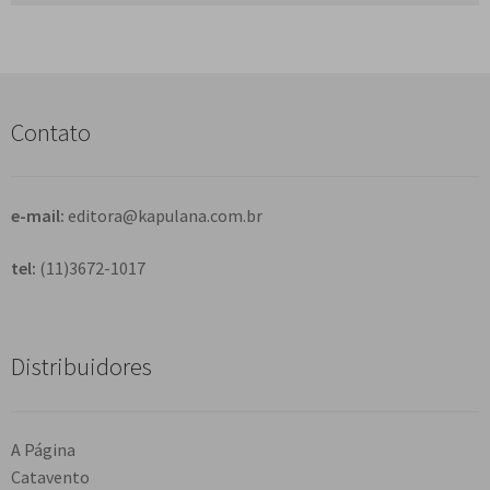
s
q
u
i
s
Contato
a
r
e-mail:
editora@kapulana.com.br
tel:
(11)3672-1017
Distribuidores
A Página
Catavento