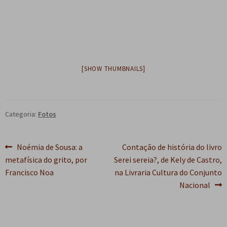
e
n
t
e
[SHOW THUMBNAILS]
Categoria:
Fotos
Navegação
Post
Próximo
Noémia de Sousa: a
Contação de história do livro
anterior:
post:
metafísica do grito, por
Serei sereia?, de Kely de Castro,
de
Francisco Noa
na Livraria Cultura do Conjunto
Post
Nacional