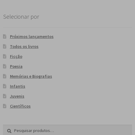
Selecionar por
Próximos lançamentos
Todos os livros
Ficção
Poesia
Memórias e Biografias
Infantis
Juvenis
Científicos
Pesquisar
P
por:
e