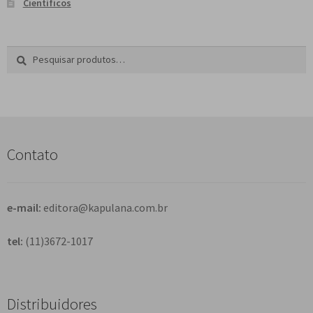
Científicos
Pesquisar
P
por:
e
s
q
u
i
s
Contato
a
r
e-mail:
editora@kapulana.com.br
tel:
(11)3672-1017
Distribuidores