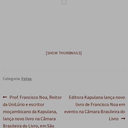
e
n
t
e
[SHOW THUMBNAILS]
Categoria:
Fotos
Navegação
Post
Próximo
Prof. Francisco Noa, Reitor
Editora Kapulana lança novo
anterior:
post:
da UniLúrio e escritor
livro de Francisco Noa em
de
moçambicano da Kapulana,
evento na Câmara Brasileira do
Post
lança novo livro na Câmara
Livro
Brasileira do Livro, em São