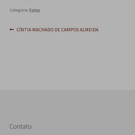
Categoria:
Fotos
Navegação
Post
CÍNTIA MACHADO DE CAMPOS ALMEIDA
anterior:
de
Post
Contato