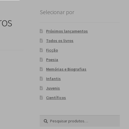
Selecionar por
ros
Próximos lançamentos
Todos os livros
Ficção
Poesia
Memórias e Biografias
Infantis
Juvenis
Científicos
Pesquisar
P
por:
e