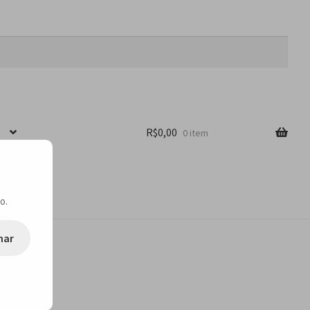
R$
0,00
0 item
o.
nar