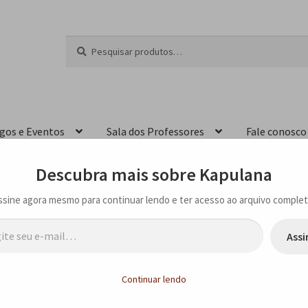
Pesquisar
P
por:
e
s
q
u
i
igos e Eventos
Sala dos Professores
Fale conosco
s
a
r
Descubra mais sobre Kapulana
ssine agora mesmo para continuar lendo e ter acesso ao arquivo complet
…
Assi
 Livros de Poesia na Aldeia 445 – São Paulo – SP
Continuar lendo