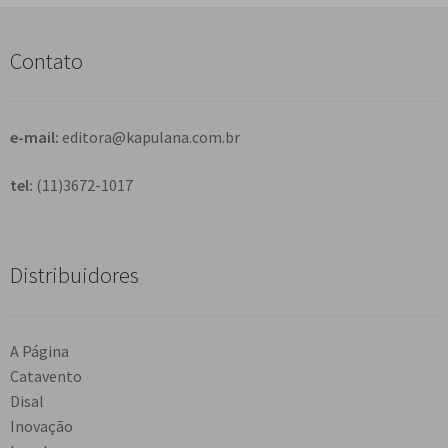
u
i
s
Contato
a
r
e-mail:
editora@kapulana.com.br
tel:
(11)3672-1017
Distribuidores
A Página
Catavento
Disal
Inovação