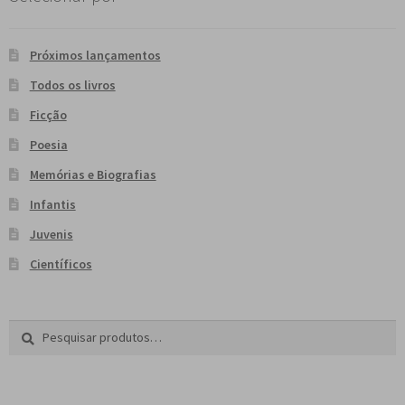
Próximos lançamentos
Todos os livros
Ficção
Poesia
Memórias e Biografias
Infantis
Juvenis
Científicos
Pesquisar
P
por:
e
s
q