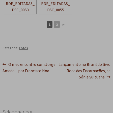
1
2
►
Categoria:
Fotos
Navegação
Post
Próximo
O meu encontro com Jorge
Lançamento no Brasil do livro
anterior:
post:
Amado – por Francisco Noa
Roda das Encarnações, se
de
Sónia Sultuane
Post
Selecionar por