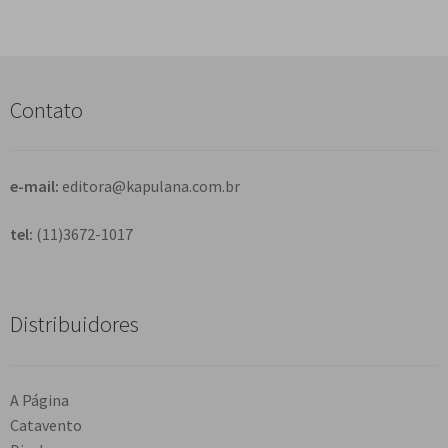
s
q
u
i
s
Contato
a
r
e-mail:
editora@kapulana.com.br
tel:
(11)3672-1017
Distribuidores
A Página
Catavento