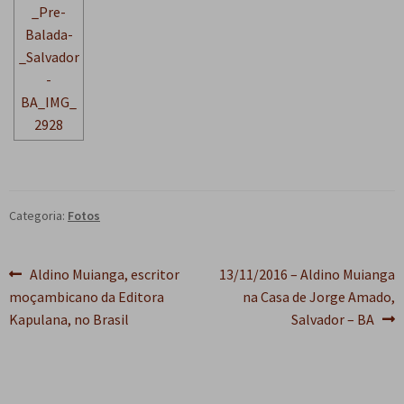
Categoria:
Fotos
Navegação
Post
Próximo
Aldino Muianga, escritor
13/11/2016 – Aldino Muianga
anterior:
post:
moçambicano da Editora
na Casa de Jorge Amado,
de
Kapulana, no Brasil
Salvador – BA
Post