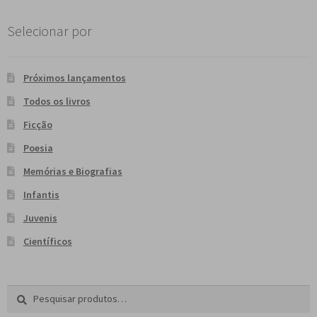
Selecionar por
Próximos lançamentos
Todos os livros
Ficção
Poesia
Memórias e Biografias
Infantis
Juvenis
Científicos
Pesquisar
P
por:
e