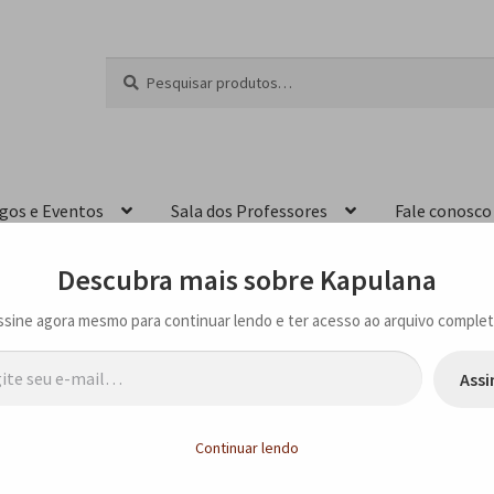
Pesquisar
P
por:
e
s
q
u
i
igos e Eventos
Sala dos Professores
Fale conosco
s
a
r
Descubra mais sobre Kapulana
ssine agora mesmo para continuar lendo e ter acesso ao arquivo complet
…
Assi
na FFLCH USP, em São Paulo – SP
Continuar lendo