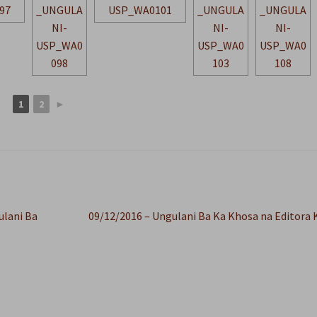
1
2
►
Próximo
ulani Ba
09/12/2016 – Ungulani Ba Ka Khosa na Editora
post: