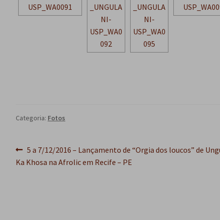
Categoria:
Fotos
Navegação
Post
5 a 7/12/2016 – Lançamento de “Orgia dos loucos” de Ung
anterior:
Ka Khosa na Afrolic em Recife – PE
de
Post