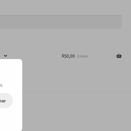
R$
0,00
0 item
o.
nar