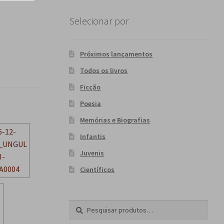
Selecionar por
Próximos lançamentos
Todos os livros
Ficção
Poesia
Memórias e Biografias
Infantis
Juvenis
Científicos
Pesquisar
P
por:
e