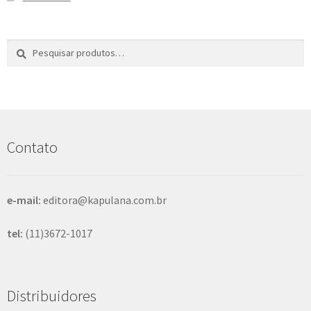
Pesquisar
P
por:
e
s
q
u
i
s
Contato
a
r
e-mail:
editora@kapulana.com.br
tel:
(11)3672-1017
Distribuidores