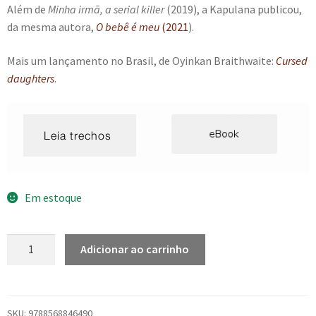
Além de
Minha irmã, a serial killer
(2019), a Kapulana publicou,
da mesma autora,
O bebê é meu
(2021
).
Mais um lançamento no Brasil, de Oyinkan Braithwaite:
Cursed
daughters
.
Em estoque
Minha
Adicionar ao carrinho
irmã,
a
serial
killer
SKU:
9788568846490