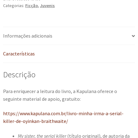
Categorias:
Ficção
,
Juvenis
quantidade
Informações adicionais
Características
Descrição
Para enriquecer a leitura do livro, a Kapulana oferece o
seguinte material de apoio, gratuito:
https://www.kapulana.com.br/livro-minha-irma-a-serial-
killer-de-oyinkan-braithwaite/
My sister, the serial killer
(título original), de autoria da