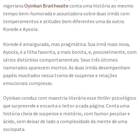
nigeriana
Oyinkan Braithwaite
conta uma história ao mesmo
e
n
tempo bem-humorada e assustadora sobre duas irmãs com
t
temperamentos e atitudes bem diferentes uma da outra:
e
Korede e Ayoola.
Korede é amargurada, mas pragmática. Sua irmã mais nova,
Ayoola, é a filha favorita, a mais bonita, e, possivelmente, com
sérios distúrbios comportamentais. Seus três últimos
namorados aparecem mortos. As duas irmãs desempenham
papéis inusitados nessa trama de suspense e relações
emocionais complexas.
Oyinkan conduz com maestria literária esse
thriller
psicológico
que surpreende e encanta o leitor a cada página. Conta uma
história cheia de suspense e mistério, com humor peculiar e
ácido, sem deixar de lado a complexidade da mente de uma
sociopata.