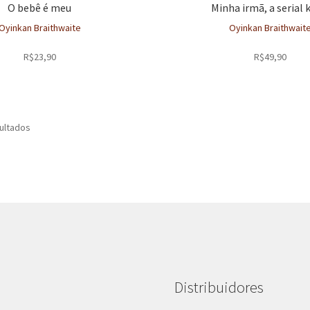
O bebê é meu
Minha irmã, a serial k
Oyinkan Braithwaite
Oyinkan Braithwait
R$
23,90
R$
49,90
Classificado
ultados
por
mais
recente
Distribuidores