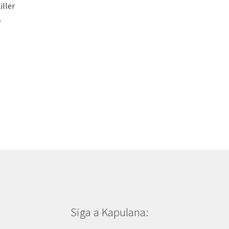
s
iller
q
e
u
i
s
a
r
Siga a Kapulana: