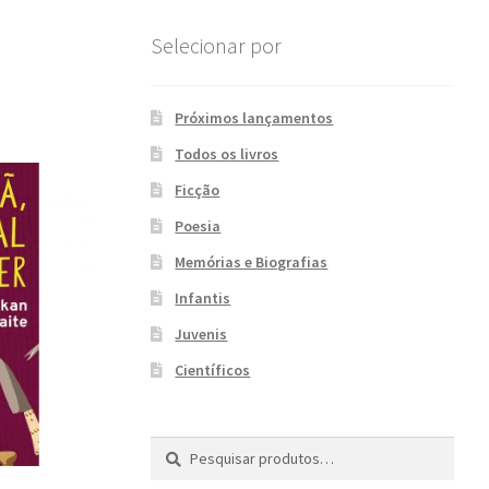
Selecionar por
Próximos lançamentos
Todos os livros
Ficção
Poesia
Memórias e Biografias
Infantis
Juvenis
Científicos
Pesquisar
P
por:
e