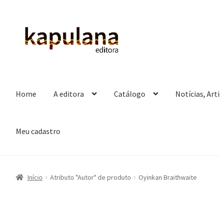
Pular
Pular
para
para
navegação
o
conteúdo
Home
A editora
Catálogo
Notícias, Art
Meu cadastro
Início
Atributo "Autor" de produto
Oyinkan Braithwaite