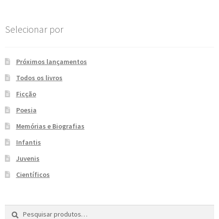
Selecionar por
Próximos lançamentos
Todos os livros
Ficção
Poesia
Memórias e Biografias
Infantis
Juvenis
Científicos
Pesquisar
P