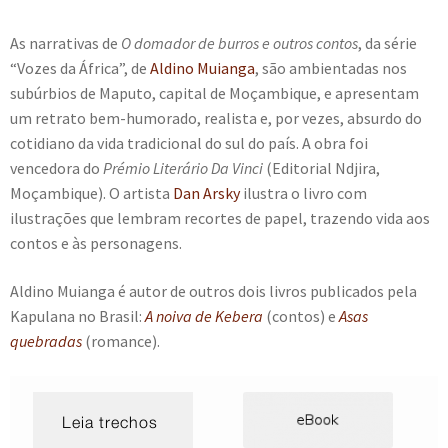
e
n
As narrativas de
O domador de burros e outros contos
, da série
t
“Vozes da África”, de
Aldino Muianga
, são ambientadas nos
e
subúrbios de Maputo, capital de Moçambique, e apresentam
um retrato bem-humorado, realista e, por vezes, absurdo do
cotidiano da vida tradicional do sul do país. A obra foi
vencedora do
Prémio Literário Da Vinci
(Editorial Ndjira,
Moçambique). O artista
Dan Arsky
ilustra o livro com
ilustrações que lembram recortes de papel, trazendo vida aos
contos e às personagens.
Aldino Muianga é autor de outros dois livros publicados pela
Kapulana no Brasil:
A noiva de Kebera
(contos) e
Asas
quebradas
(romance).