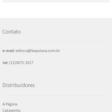
por:
e
s
q
u
i
s
Contato
a
r
e-mail:
editora@kapulana.com.br
tel:
(11)3672-1017
Distribuidores
A Página
Catavento