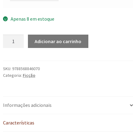
Apenas 8 em estoque
O
Adicionar ao carrinho
domador
de
burros
e
SKU:
9788568846070
Categoria:
Ficção
outros
contos
quantidade
Informações adicionais
Características