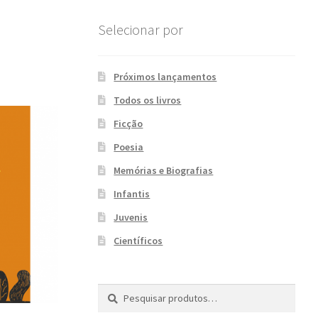
Selecionar por
Próximos lançamentos
Todos os livros
Ficção
Poesia
Memórias e Biografias
Infantis
Juvenis
Científicos
Pesquisar
P
por:
e