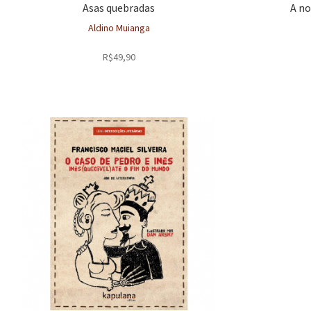
Asas quebradas
A no
Aldino Muianga
R$
49,90