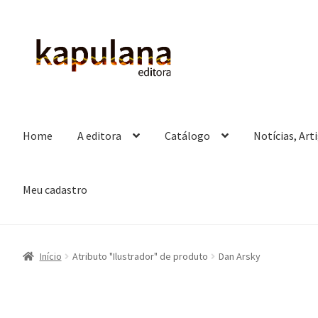
Pular
Pular
para
para
navegação
o
conteúdo
Home
A editora
Catálogo
Notícias, Art
Meu cadastro
Início
Atributo "Ilustrador" de produto
Dan Arsky