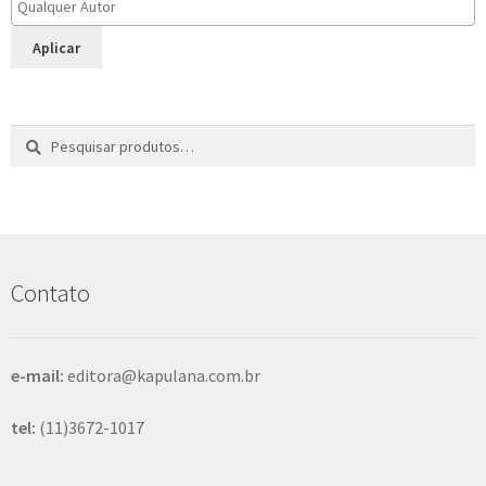
Aplicar
Pesquisar
P
por:
e
s
q
u
i
s
Contato
a
r
e-mail:
editora@kapulana.com.br
tel:
(11)3672-1017