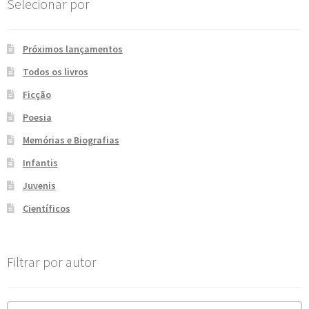
Selecionar por
recente
Próximos lançamentos
Todos os livros
Ficção
Poesia
Memórias e Biografias
Infantis
Juvenis
Científicos
Filtrar por autor