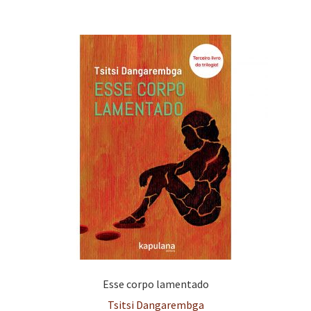
e
n
t
e
Esse corpo lamentado
Tsitsi Dangarembga