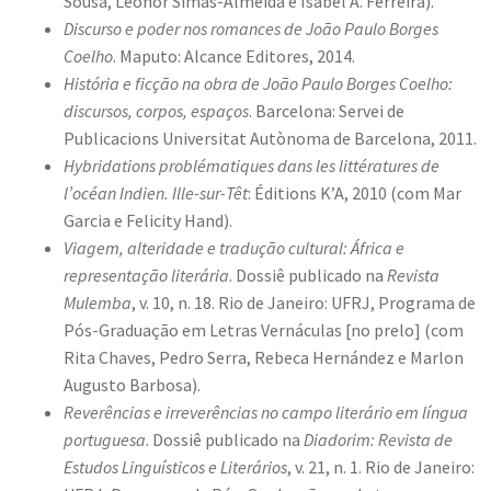
Sousa, Leonor Simas-Almeida e Isabel A. Ferreira).
Discurso e poder nos romances de João Paulo Borges
Coelho
. Maputo: Alcance Editores, 2014.
História e ficção na obra de João Paulo Borges Coelho:
discursos, corpos, espaços
. Barcelona: Servei de
Publicacions Universitat Autònoma de Barcelona, 2011.
Hybridations problématiques dans les littératures de
l’océan Indien.
Ille-sur-Têt
: Éditions K’A, 2010 (com Mar
Garcia e Felicity Hand).
Viagem, alteridade e tradução cultural: África e
representação literária
. Dossiê publicado na
Revista
Mulemba
, v. 10, n. 18. Rio de Janeiro: UFRJ, Programa de
Pós-Graduação em Letras Vernáculas [no prelo] (com
Rita Chaves, Pedro Serra, Rebeca Hernández e Marlon
Augusto Barbosa).
Reverências e irreverências no campo literário em língua
portuguesa
. Dossiê publicado na
Diadorim: Revista de
Estudos Linguísticos e Literários
, v. 21, n. 1. Rio de Janeiro: