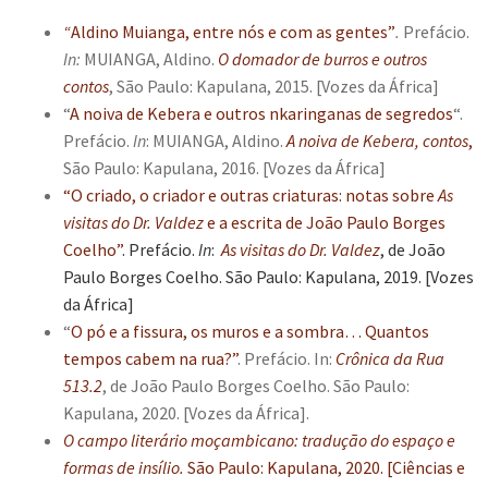
“
Aldino Muianga, entre nós e com as gentes”
.
Prefácio.
In:
MUIANGA, Aldino.
O domador de burros e outros
contos
, São Paulo: Kapulana, 2015. [Vozes da África]
“
A noiva de Kebera e outros nkaringanas de segredos
“.
Prefácio.
In
: MUIANGA, Aldino.
A noiva de Kebera, contos
,
São Paulo: Kapulana, 2016. [Vozes da África]
“O criado, o criador e outras criaturas: notas sobre
As
visitas do Dr. Valdez
e a escrita de João Paulo Borges
Coelho”
. Prefácio.
In
:
As visitas do Dr. Valdez
, de João
Paulo Borges Coelho. São Paulo: Kapulana, 2019.
[Vozes
da África]
“
O pó e a fissura, os muros e a sombra… Quantos
tempos cabem na rua?”
. Prefácio. In:
Crônica da Rua
513.2
, de João Paulo Borges Coelho. São Paulo:
Kapulana, 2020. [Vozes da África].
O campo literário moçambicano: tradução do espaço e
formas de insílio.
São Paulo: Kapulana, 2020. [Ciências e