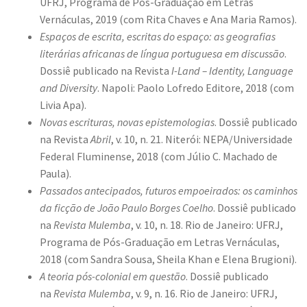
UFRJ, Programa de Pós-Graduação em Letras
Vernáculas, 2019 (com Rita Chaves e Ana Maria Ramos).
Espaços de escrita, escritas do espaço: as geografias
literárias africanas de língua portuguesa em discussão
.
Dossiê publicado na Revista
I-Land
– Identity, Language
and Diversity
. Napoli: Paolo Lofredo Editore, 2018 (com
Livia Apa).
Novas escrituras, novas epistemologias
. Dossiê publicado
na Revista
Abril
, v. 10, n. 21. Niterói: NEPA/Universidade
Federal Fluminense, 2018 (com Júlio C. Machado de
Paula).
Passados antecipados, futuros empoeirados: os caminhos
da ficção de João Paulo Borges Coelho
. Dossiê publicado
na
Revista Mulemba
, v. 10, n. 18. Rio de Janeiro: UFRJ,
Programa de Pós-Graduação em Letras Vernáculas,
2018 (com Sandra Sousa, Sheila Khan e Elena Brugioni).
A teoria pós-colonial em questão
. Dossiê publicado
na
Revista Mulemba
, v. 9, n. 16. Rio de Janeiro: UFRJ,