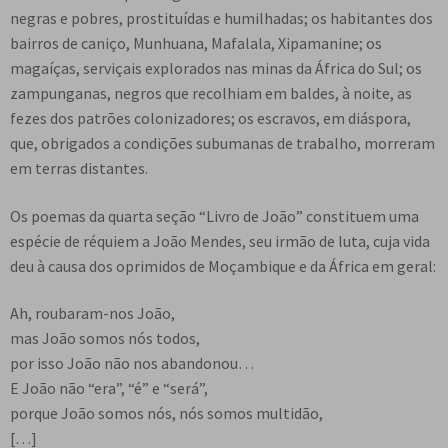
negras e pobres, prostituídas e humilhadas; os habitantes dos
bairros de caniço, Munhuana, Mafalala, Xipamanine; os
magaíças, serviçais explorados nas minas da África do Sul; os
zampunganas, negros que recolhiam em baldes, à noite, as
fezes dos patrões colonizadores; os escravos, em diáspora,
que, obrigados a condições subumanas de trabalho, morreram
em terras distantes.
Os poemas da quarta seção “Livro de João” constituem uma
espécie de réquiem a João Mendes, seu irmão de luta, cuja vida
deu à causa dos oprimidos de Moçambique e da África em geral:
Ah, roubaram-nos João,
mas João somos nós todos,
por isso João não nos abandonou…
E João não “era”, “é” e “será”,
porque João somos nós, nós somos multidão,
[…]