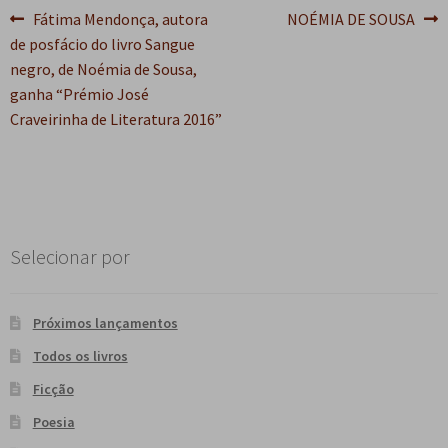
Navegação
Post
Próximo
Fátima Mendonça, autora
NOÉMIA DE SOUSA
anterior:
post:
de posfácio do livro Sangue
de
negro, de Noémia de Sousa,
Post
ganha “Prémio José
Craveirinha de Literatura 2016”
Selecionar por
Próximos lançamentos
Todos os livros
Ficção
Poesia