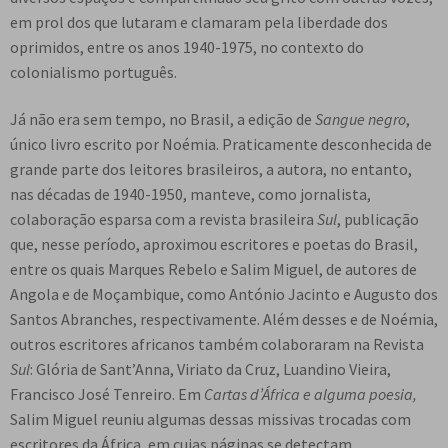
e
em prol dos que lutaram e clamaram pela liberdade dos
n
oprimidos, entre os anos 1940-1975, no contexto do
t
colonialismo português.
e
Já não era sem tempo, no Brasil, a edição de
Sangue negro
,
único livro escrito por Noémia. Praticamente desconhecida de
grande parte dos leitores brasileiros, a autora, no entanto,
nas décadas de 1940-1950, manteve, como jornalista,
colaboração esparsa com a revista brasileira
Sul
, publicação
que, nesse período, aproximou escritores e poetas do Brasil,
entre os quais Marques Rebelo e Salim Miguel, de autores de
Angola e de Moçambique, como António Jacinto e Augusto dos
Santos Abranches, respectivamente. Além desses e de Noémia,
outros escritores africanos também colaboraram na Revista
Sul
: Glória de Sant’Anna, Viriato da Cruz, Luandino Vieira,
Francisco José Tenreiro. Em
Cartas d’África e alguma poesia,
Salim Miguel reuniu algumas dessas missivas trocadas com
escritores da África, em cujas páginas se detectam