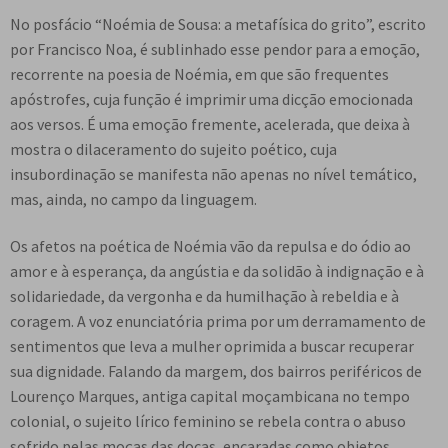
No posfácio “Noémia de Sousa: a metafísica do grito”, escrito
por Francisco Noa, é sublinhado esse pendor para a emoção,
recorrente na poesia de Noémia, em que são frequentes
apóstrofes, cuja função é imprimir uma dicção emocionada
aos versos. É uma emoção fremente, acelerada, que deixa à
mostra o dilaceramento do sujeito poético, cuja
insubordinação se manifesta não apenas no nível temático,
mas, ainda, no campo da linguagem.
Os afetos na poética de Noémia vão da repulsa e do ódio ao
amor e à esperança, da angústia e da solidão à indignação e à
solidariedade, da vergonha e da humilhação à rebeldia e à
coragem. A voz enunciatória prima por um derramamento de
sentimentos que leva a mulher oprimida a buscar recuperar
sua dignidade. Falando da margem, dos bairros periféricos de
Lourenço Marques, antiga capital moçambicana no tempo
colonial, o sujeito lírico feminino se rebela contra o abuso
sofrido pelas moças das docas, encaradas como objetos