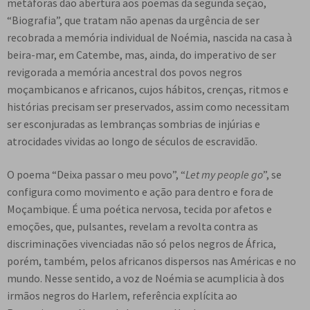
metáforas dão abertura aos poemas da segunda seção,
“Biografia”, que tratam não apenas da urgência de ser
recobrada a memória individual de Noémia, nascida na casa à
beira-mar, em Catembe, mas, ainda, do imperativo de ser
revigorada a memória ancestral dos povos negros
moçambicanos e africanos, cujos hábitos, crenças, ritmos e
histórias precisam ser preservados, assim como necessitam
ser esconjuradas as lembranças sombrias de injúrias e
atrocidades vividas ao longo de séculos de escravidão.
O poema “Deixa passar o meu povo”, “
Let my people go
”, se
configura como movimento e ação para dentro e fora de
Moçambique. É uma poética nervosa, tecida por afetos e
emoções, que, pulsantes, revelam a revolta contra as
discriminações vivenciadas não só pelos negros de África,
porém, também, pelos africanos dispersos nas Américas e no
mundo. Nesse sentido, a voz de Noémia se acumplicia à dos
irmãos negros do Harlem, referência explícita ao