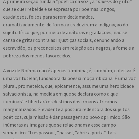
A primeira seção funda a “poética da voz”, a “
poiesis
do grito”
que se quer rebelde e se expressa por poemas longos,
caudalosos, feitos para serem declamados,
dramatizadamente, de forma a traduzirem a indignação do
sujeito lírico que, por meio de anáforas e gradações, não se
cansa de gritar contra as injustiças sociais, denunciando a
escravidão, os preconceitos em relação aos negros, a fome e a
pobreza dos menos favorecidos.
A voz de Noémia não é apenas feminina; é, também, coletiva. É
uma voz tutelar, fundadora da poesia moçambicana. É uma voz
plural, prometeica, que, epicamente, assume uma heroicidade
salvacionista, na medida em que se declara como a que
iluminará e libertará os destinos dos irmãos africanos
marginalizados. É evidente a postura redentora dos sujeitos
poéticos, cuja missão é dar passagem ao povo oprimido. São
inúmeras as imagens que se relacionam a esse campo
semântico: “trespassou”, “passe”, “abrir a porta”. Tais