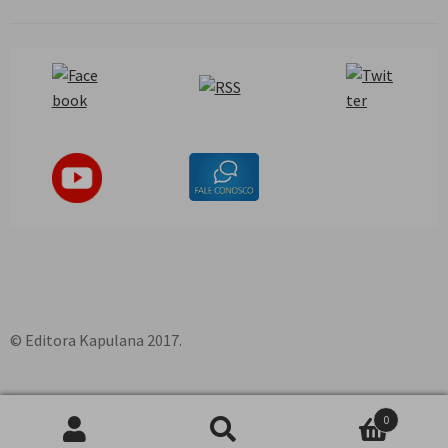
© Editora Kapulana 2017.
0
Pesquisar
P