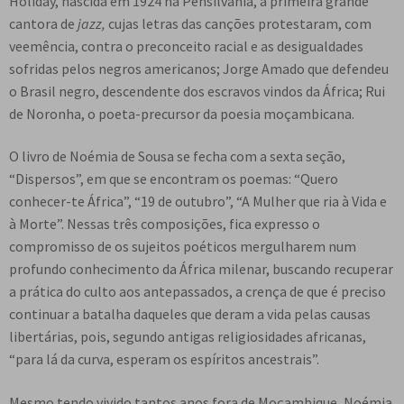
Holiday, nascida em 1924 na Pensilvânia, a primeira grande
cantora de
jazz,
cujas letras das canções protestaram, com
veemência, contra o preconceito racial e as desigualdades
sofridas pelos negros americanos; Jorge Amado que defendeu
o Brasil negro, descendente dos escravos vindos da África; Rui
de Noronha, o poeta-precursor da poesia moçambicana.
O livro de Noémia de Sousa se fecha com a sexta seção,
“Dispersos”, em que se encontram os poemas: “Quero
conhecer-te África”, “19 de outubro”, “A Mulher que ria à Vida e
à Morte”. Nessas três composições, fica expresso o
compromisso de os sujeitos poéticos mergulharem num
profundo conhecimento da África milenar, buscando recuperar
a prática do culto aos antepassados, a crença de que é preciso
continuar a batalha daqueles que deram a vida pelas causas
libertárias, pois, segundo antigas religiosidades africanas,
“para lá da curva, esperam os espíritos ancestrais”.
Mesmo tendo vivido tantos anos fora de Moçambique, Noémia