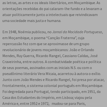
as letras, as artes e os ideais libertários, em Moçambique. As
orientações recebidas do pai calaram-lhe fundo e a levaram a
atuar politicamente junto a intelectuais que reivindicavam
uma sociedade mais justa e humana.
Em 1948, Noémia publicou, no
Jornal da
Mocidade Portuguesa
,
em Moçambique, o poema “Canção Fraterna”, cuja
repercussão fez com que se aproximasse de um grupo
revolucionário de jovens moçambicanos: João e Orlando
Mendes, Ruy Guerra, Ricardo Rangel, Cassiano Caldas, José
Craveirinha, entre outros. A combatividade poética e política
de seus poemas, assinados com as iniciais N.S. ou com o
pseudônimo literário Vera Micaia, acarretou à autora o exílio.
Junto com João Mendes e Ricardo Rangel, foi presa por atacar,
frontalmente, o sistema colonial português em Moçambique.
Foi degredada para Portugal, tendo participado, em 1951, da
Casa dos Estudantes do Império, em Lisboa; viajou pela
América e, entre 1952 e 1972, mudou-se para Paris,