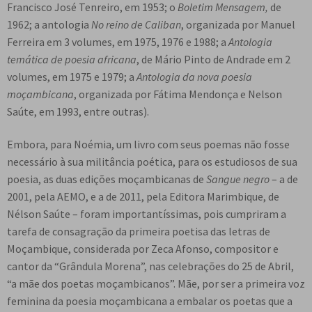
Francisco José Tenreiro, em 1953; o
Boletim Mensagem,
de
1962; a antologia
No reino de Caliban
, organizada por Manuel
Ferreira em 3 volumes, em 1975, 1976 e 1988; a
Antologia
temática de poesia africana
, de Mário Pinto de Andrade em 2
volumes, em 1975 e 1979; a
Antologia da nova poesia
moçambicana
, organizada por Fátima Mendonça e Nelson
Saúte, em 1993, entre outras).
Embora, para Noémia, um livro com seus poemas não fosse
necessário à sua militância poética, para os estudiosos de sua
poesia, as duas edições moçambicanas de
Sangue negro
– a de
2001, pela AEMO, e a de 2011, pela Editora Marimbique, de
Nélson Saúte – foram importantíssimas, pois cumpriram a
tarefa de consagração da primeira poetisa das letras de
Moçambique, considerada por Zeca Afonso, compositor e
cantor da “Grândula Morena”, nas celebrações do 25 de Abril,
“a mãe dos poetas moçambicanos”. Mãe, por ser a primeira voz
feminina da poesia moçambicana a embalar os poetas que a