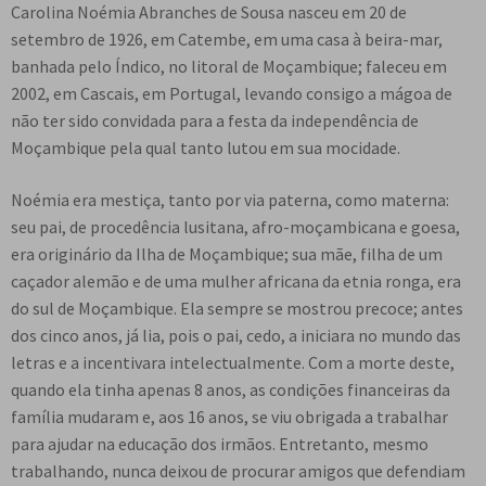
Carolina Noémia Abranches de Sousa nasceu em 20 de
setembro de 1926, em Catembe, em uma casa à beira-mar,
banhada pelo Índico, no litoral de Moçambique; faleceu em
2002, em Cascais, em Portugal, levando consigo a mágoa de
não ter sido convidada para a festa da independência de
Moçambique pela qual tanto lutou em sua mocidade.
Noémia era mestiça, tanto por via paterna, como materna:
seu pai, de procedência lusitana, afro-moçambicana e goesa,
era originário da Ilha de Moçambique; sua mãe, filha de um
caçador alemão e de uma mulher africana da etnia ronga, era
do sul de Moçambique. Ela sempre se mostrou precoce; antes
dos cinco anos, já lia, pois o pai, cedo, a iniciara no mundo das
letras e a incentivara intelectualmente. Com a morte deste,
quando ela tinha apenas 8 anos, as condições financeiras da
família mudaram e, aos 16 anos, se viu obrigada a trabalhar
para ajudar na educação dos irmãos. Entretanto, mesmo
trabalhando, nunca deixou de procurar amigos que defendiam