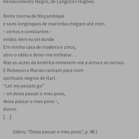
Renascimento Negro, de Langston Hughes.
Noite morna de Moçambique
e sons longínquos de marimba chegam até mim
– certos e constantes –
vindos nem eu sei donde.
Em minha casa de madeira e zinco,
abro o rádio e deixo-me embalar…
Mas as vozes da América remexem-me a alma e os nervos.
E Robeson e Marian cantam para mim
spirituals negros de Harl.
“Let my people go”
– oh deixa passar o meu povo,
deixa passar o meu povo –,
dizem.
[…]
(Idem
,
“Deixa passar o meu povo”, p. 48.)