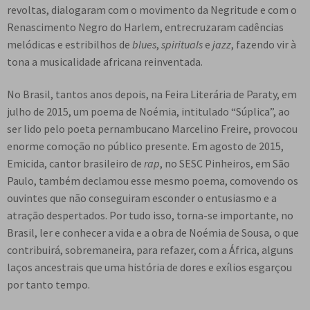
revoltas, dialogaram com o movimento da Negritude e com o
Renascimento Negro do Harlem, entrecruzaram cadências
melódicas e estribilhos de
blues
,
spirituals
e
jazz
, fazendo vir à
tona a musicalidade africana reinventada.
No Brasil, tantos anos depois, na Feira Literária de Paraty, em
julho de 2015, um poema de Noémia, intitulado “Súplica”, ao
ser lido pelo poeta pernambucano Marcelino Freire, provocou
enorme comoção no público presente. Em agosto de 2015,
Emicida, cantor brasileiro de
rap
, no SESC Pinheiros, em São
Paulo, também declamou esse mesmo poema, comovendo os
ouvintes que não conseguiram esconder o entusiasmo e a
atração despertados. Por tudo isso, torna-se importante, no
Brasil, ler e conhecer a vida e a obra de Noémia de Sousa, o que
contribuirá, sobremaneira, para refazer, com a África, alguns
laços ancestrais que uma história de dores e exílios esgarçou
por tanto tempo.