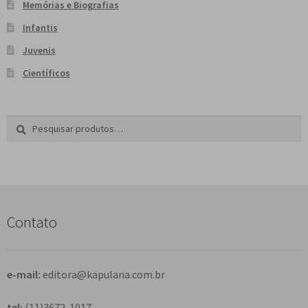
Memórias e Biografias
Infantis
Juvenis
Científicos
Pesquisar
P
por:
e
s
q
u
i
s
Contato
a
r
e-mail:
editora@kapulana.com.br
tel:
(11)3672-1017