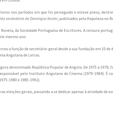
a em Lisboa.
livros nos períodos em que foi perseguido e esteve preso, dentr
vida verdadeira de Domingos Xavier
, publicados pela Kapulana no Br
Novela, da Sociedade Portuguesa de Escritores. A censura portug
quele mesmo ano.
rceu a função de secretário-geral desde a sua fundação em 10 de
mia Angolana de Letras.
agora denominado República Popular de Angola. De 1975 a 1979, fo
esponsável pelo Instituto Angolano de Cinema (1979-1984). É c
(1975-1980 e 1985-1992).
s eleições gerais, passando a se dedicar apenas à atividade de esc