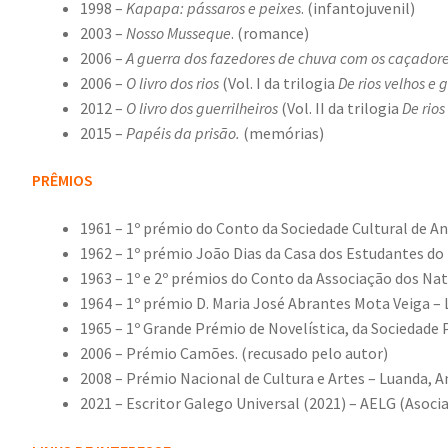
1998 –
Kapapa: pássaros e peixes
. (infantojuvenil)
2003 –
Nosso Musseque
. (romance)
2006 –
A guerra dos fazedores de chuva com os caçadore
2006 –
O livro dos rios
(Vol. I da trilogia
De rios velhos e g
2012 –
O livro dos guerrilheiros
(Vol. II da trilogia
De rios
2015 –
Papéis da prisão.
(memórias)
PRÊMIOS
1961 – 1º prémio do Conto da Sociedade Cultural de A
1962 – 1º prémio João Dias da Casa dos Estudantes do 
1963 – 1º e 2º prémios do Conto da Associação dos Nat
1964 – 1º prémio D. Maria José Abrantes Mota Veiga – 
1965 – 1º Grande Prémio de Novelística, da Sociedade 
2006 – Prémio Camões. (recusado pelo autor)
2008 – Prémio Nacional de Cultura e Artes – Luanda, A
2021 – Escritor Galego Universal (2021) – AELG (Asocia