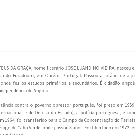
EUS DA GRAÇA, nome literário JOSÉ LUANDINO VIEIRA, nasceu e
oa do Furadouro, em Ourém, Portugal. Passou a infância e a j
 onde fez os estudos primários e secundários. É cidadão ango
independência de Angola.
itância contra o governo opressor português, foi preso em 1959
ternacional e de Defesa do Estado), a polícia portuguesa, e co
Em 1964, foi transferido para o Campo de Concentração do Tarrafal
élago de Cabo Verde, onde passou 8 anos. Foi libertado em 1972, 