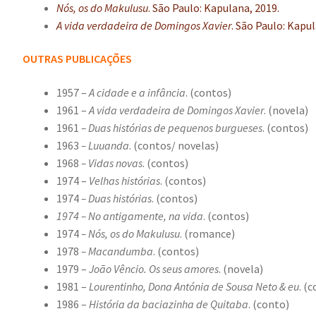
Nós, os do Makulusu
. São Paulo: Kapulana, 2019.
A vida verdadeira de Domingos Xavier
. São Paulo: Kapul
OUTRAS PUBLICAÇÕES
1957 –
A cidade e a infância
. (contos)
1961 –
A vida verdadeira de Domingos Xavier
. (novela)
1961
– Duas histórias de pequenos burgueses
. (contos)
1963
– Luuanda
. (contos/ novelas)
1968
– Vidas novas
. (contos)
1974 –
Velhas histórias
. (contos)
1974
– Duas histórias
. (contos)
1974 – No antigamente, na vida
. (contos)
1974
– Nós, os do Makulusu
. (romance)
1978
– Macandumba
. (contos)
1979 –
João Vêncio. Os seus amores
. (novela)
1981 –
Lourentinho, Dona Antónia de Sousa Neto & eu
. (
1986 –
História da baciazinha de Quitaba
. (conto)