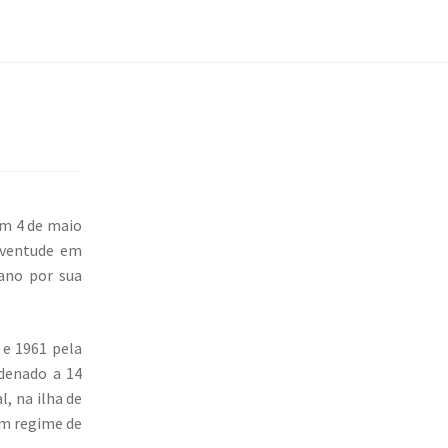
m 4 de maio
uventude em
lano por sua
 e 1961 pela
ndenado a 14
, na ilha de
em regime de