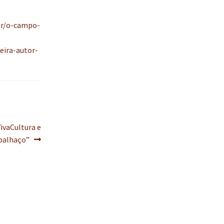
br/o-campo-
eira-autor-
VivaCultura e
 palhaço”