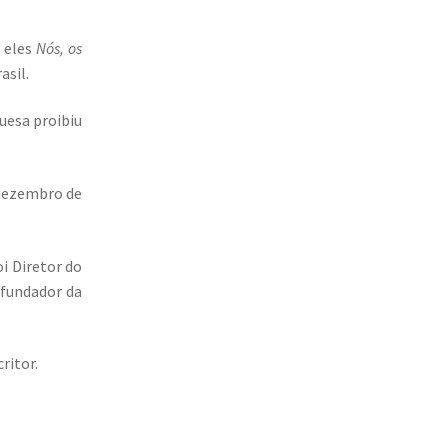
e eles
Nós, os
asil.
uesa proibiu
 dezembro de
i Diretor do
ofundador da
ritor.