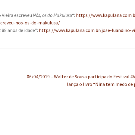
 Vieira escreveu
Nós, os do Makulusu
“:
https://www.kapulana.com.
escreveu-nos-os-do-makulusu/
z 88 anos de idade”:
https://www.kapulana.com.br/jose-luandino-vi
Próximo
06/04/2019 – Walter de Sousa participa do Festival #
post:
lança o livro “Nina tem medo de