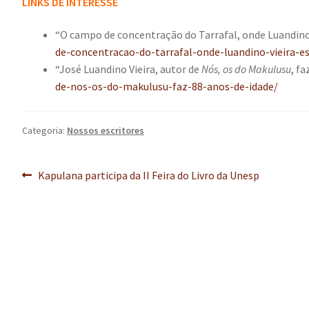
LINKS DE INTERESSE
“O campo de concentração do Tarrafal, onde Luandino
de-concentracao-do-tarrafal-onde-luandino-vieira-
“José Luandino Vieira, autor de
Nós, os do Makulusu
, fa
de-nos-os-do-makulusu-faz-88-anos-de-idade/
Categoria:
Nossos escritores
Navegação
Post
Kapulana participa da II Feira do Livro da Unesp
anterior:
de
Post