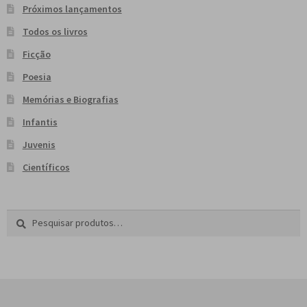
Próximos lançamentos
Todos os livros
Ficção
Poesia
Memórias e Biografias
Infantis
Juvenis
Científicos
Pesquisar
P
por:
e
s
q
u
i
s