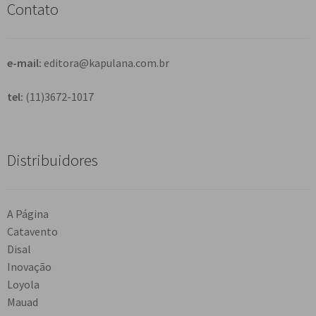
Contato
a
r
e-mail:
editora@kapulana.com.br
tel:
(11)3672-1017
Distribuidores
A Página
Catavento
Disal
Inovação
Loyola
Mauad