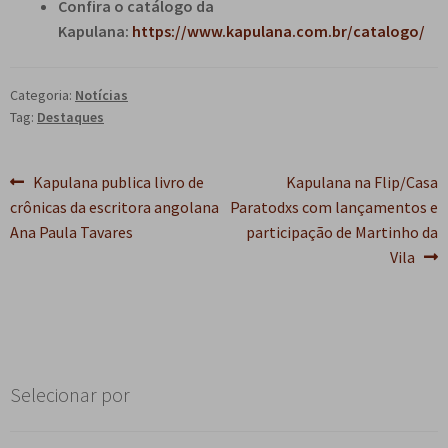
Confira o catálogo da
Kapulana:
https://www.kapulana.com.br/catalogo/
Categoria:
Notícias
Tag:
Destaques
Navegação
Post
Próximo
Kapulana publica livro de
Kapulana na Flip/Casa
anterior:
post:
crônicas da escritora angolana
Paratodxs com lançamentos e
de
Ana Paula Tavares
participação de Martinho da
Post
Vila
Selecionar por