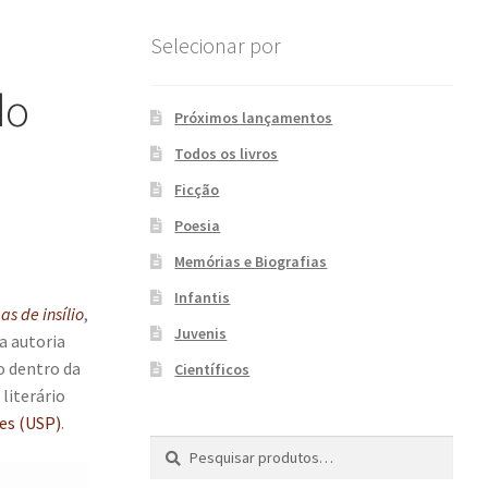
Selecionar por
do
Próximos lançamentos
Todos os livros
Ficção
Poesia
Memórias e Biografias
Infantis
s de insílio
,
Juvenis
a autoria
o dentro da
Científicos
literário
ves (USP)
.
Pesquisar
P
por:
e