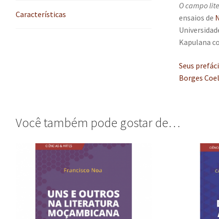
O campo lite
Características
ensaios de
N
Universidad
Kapulana co
Seus prefác
Borges Coelh
Você também pode gostar de…