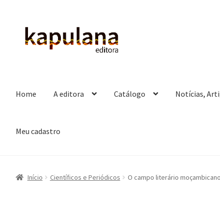
Pular
Pular
para
para
navegação
o
conteúdo
Home
A editora
Catálogo
Notícias, Art
Meu cadastro
Início
Científicos e Periódicos
O campo literário moçambicano: