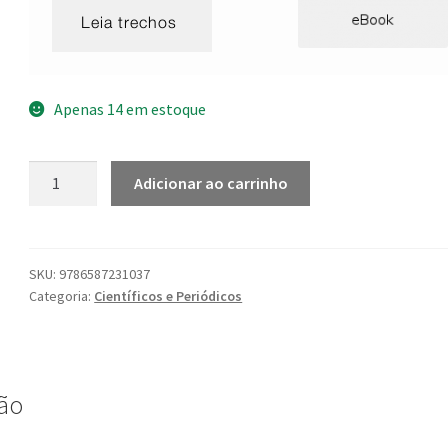
Apenas 14 em estoque
O
Adicionar ao carrinho
campo
literário
moçambicano:
tradução
SKU:
9786587231037
Categoria:
Científicos e Periódicos
do
espaço
e
formas
de
ão
insílio
quantidade