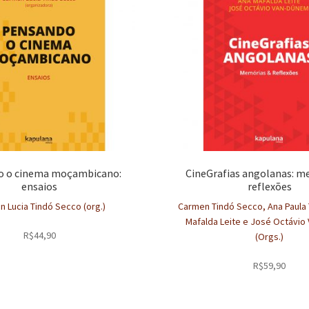
o o cinema moçambicano:
CineGrafias angolanas: m
ensaios
reflexões
 Lucia Tindó Secco (org.)
Carmen Tindó Secco, Ana Paula 
Mafalda Leite e José Octávi
R$
44,90
(Orgs.)
R$
59,90