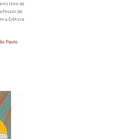
iro livro de
rofessor da
m a Editora
oão Paulo