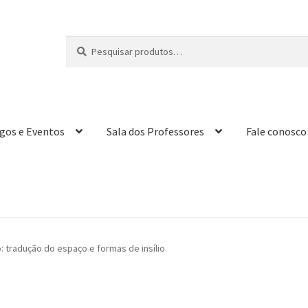
Pesquisar
P
por:
e
s
q
u
i
igos e Eventos
Sala dos Professores
Fale conosco
s
a
r
 tradução do espaço e formas de insílio