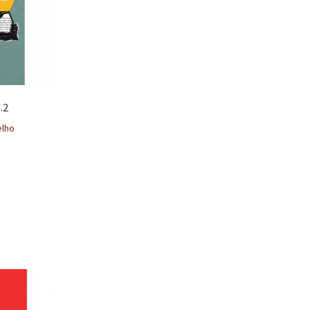
.2
elho