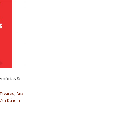
emórias &
Tavares, Ana
o Van-Dúnem