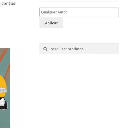
: contos
Aplicar
Pesquisar
P
por:
e
s
q
u
i
s
a
r