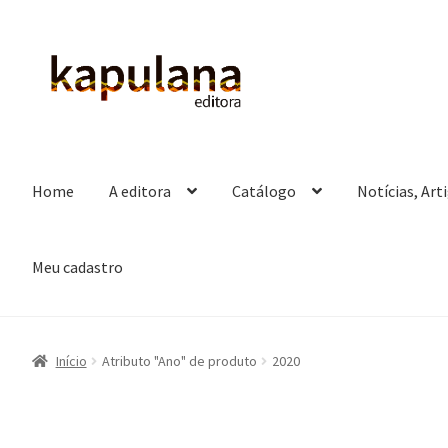
Pular
Pular
para
para
navegação
o
conteúdo
Home
A editora
Catálogo
Notícias, Art
Meu cadastro
Início
Atributo "Ano" de produto
2020