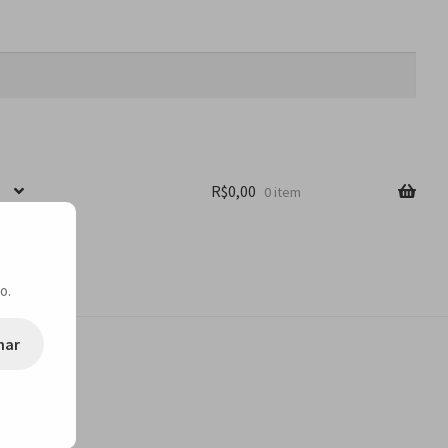
R$
0,00
0 item
o.
nar