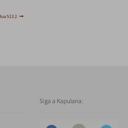
s
q
u
Rua 513.2
i
s
a
r
Siga a Kapulana: