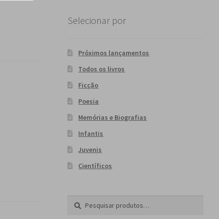
Selecionar por
Próximos lançamentos
Todos os livros
Ficção
Poesia
Memórias e Biografias
Infantis
Juvenis
Científicos
Pesquisar
P
por:
e