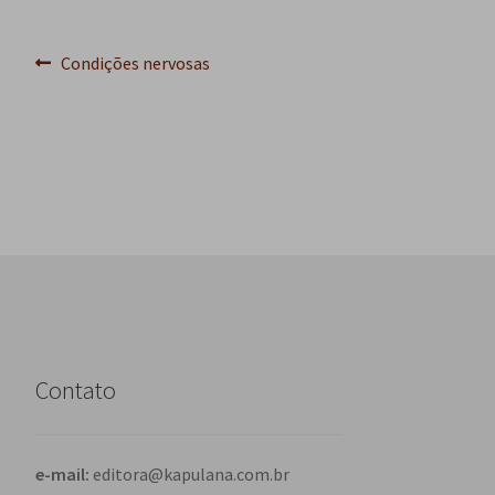
Navegação
Post
Condições nervosas
anterior:
de
Post
Contato
e-mail:
editora@kapulana.com.br