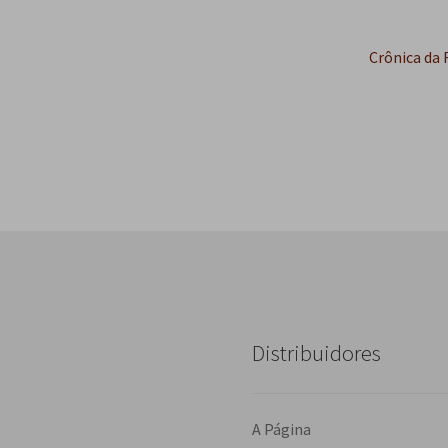
Próximo
Crônica da 
post:
Distribuidores
A Página