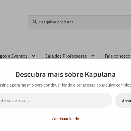
Pesquisar
P
por:
e
s
q
u
i
igos e Eventos
Sala dos Professores
Fale conosco
s
a
r
Descubra mais sobre Kapulana
ssine agora mesmo para continuar lendo e ter acesso ao arquivo complet
…
Assi
olição
Continuar lendo