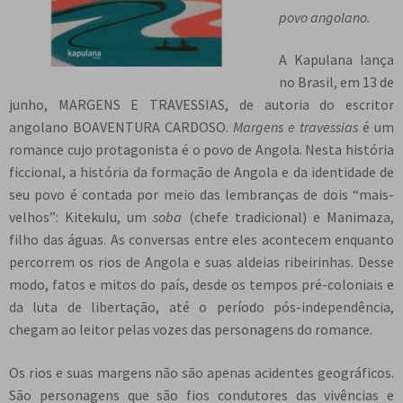
povo angolano.
e
n
t
A Kapulana lança
e
no Brasil, em 13 de
junho, MARGENS E TRAVESSIAS, de autoria do escritor
angolano BOAVENTURA CARDOSO.
Margens e travessias
é um
romance cujo protagonista é o povo de Angola. Nesta história
ficcional, a história da formação de Angola e da identidade de
seu povo é contada por meio das lembranças de dois “mais-
velhos”: Kitekulu, um
soba
(chefe tradicional) e Manimaza,
filho das águas. As conversas entre eles acontecem enquanto
percorrem os rios de Angola e suas aldeias ribeirinhas. Desse
modo, fatos e mitos do país, desde os tempos pré-coloniais e
da luta de libertação, até o período pós-independência,
chegam ao leitor pelas vozes das personagens do romance.
Os rios e suas margens não são apenas acidentes geográficos.
São personagens que são fios condutores das vivências e