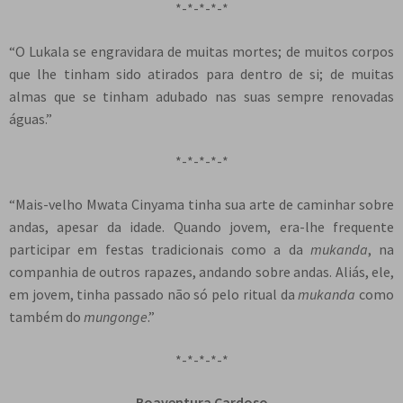
*-*-*-*-*
“O Lukala se engravidara de muitas mortes; de muitos corpos
que lhe tinham sido atirados para dentro de si; de muitas
almas que se tinham adubado nas suas sempre renovadas
águas.”
*-*-*-*-*
“Mais-velho Mwata Cinyama tinha sua arte de caminhar sobre
andas, apesar da idade. Quando jovem, era-lhe frequente
participar em festas tradicionais como a da
mukanda
, na
companhia de outros rapazes, andando sobre andas. Aliás, ele,
em jovem, tinha passado não só pelo ritual da
mukanda
como
também do
mungonge
.”
*-*-*-*-*
Boaventura Cardoso