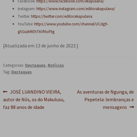
Facebook:
https://www.facebook.com/ekapulana/
Instagram:
https://www.instagram.com/editorakapulana/
Twitter:
https://twitter.com/editorakapulana
YouTube:
https://www.youtube.com/channel/UCdg9-
g5GiahREhT6Vf6of9g
[Atualizada em 13 de junho de 2023.]
Categorias:
Destaques
,
Notícias
Tag:
Destaques
Navegação
Post
Próximo
JOSÉ LUANDINO VIEIRA,
As aventuras de Ngunga, de
anterior:
post:
autor de Nós, os do Makulusu,
Pepetela: lembranças e
de
faz 88 anos de idade
mensagens
Post