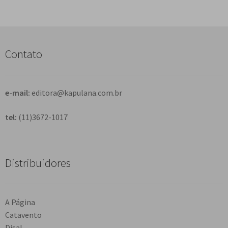
s
q
u
i
s
Contato
a
r
e-mail:
editora@kapulana.com.br
tel:
(11)3672-1017
Distribuidores
A Página
Catavento
Disal