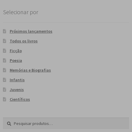
Selecionar por
Próximos lançamentos
Todos os livros
Ficção
Poesia
Memórias e Biografias
Infantis
Juvenis
Científicos
Pesquisar
P
por:
e