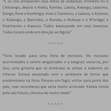
“E os rios arrepiaram seus leitos de andanças. Primeiro foi o
Chiloango, depois o Kwilu; Kambo, Lukala, Kwangu, Lwacimo,
Dange, Keve e Kunhinga; mais o Zambeze, o Lwiana, o Kunene,
o Kubangu, o Balombo, o Kuroka, o Mukope e o M’bridge; e
finalmente o Kwanza. Todos kwanzando em seus kwanzas.
Todos foram vindo em direção ao Ngola.”
*-*-*-*-*
“Fora levado para uma feira de escravos. Viu escravos
acorrentados a serem vergastados e a sangrar; ouvia-se, por
isso, uma gritaria que só lembrava as almas a arderem no
Inferno. Estava assustado com o ambiente de terror que
predominava na feira. Pensou em fugir, voltar para junto dos
pais, mas reconheceu que seria muito arriscado. Kileba temia
pelo seu futuro, chorava de muito medo.”
*-*-*-*-*