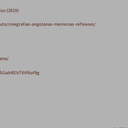
ios
(2019)
uto/cinegrafias-angolanas-memorias-reflexoes/
ana/
g5GiahREhT6Vf6of9g