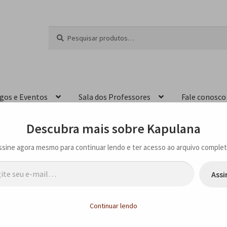
Pesquisar
P
por:
e
s
q
u
i
igos e Eventos
Sala dos Professores
Fale conosco
s
a
r
Descubra mais sobre Kapulana
ssine agora mesmo para continuar lendo e ter acesso ao arquivo complet
…
Assi
ANO
Continuar lendo