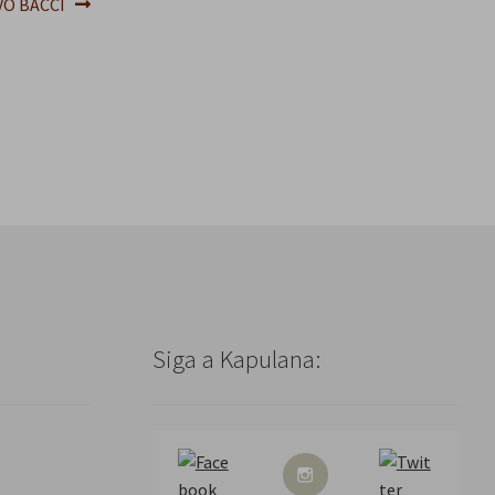
o
VO BACCI
Siga a Kapulana: