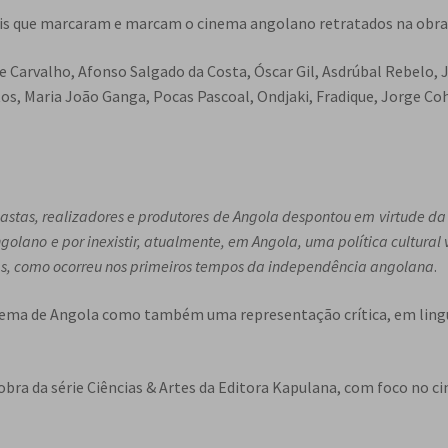
ais que marcaram e marcam o cinema angolano retratados na obra
e Carvalho, Afonso Salgado da Costa, Óscar Gil, Asdrúbal Rebelo, 
s, Maria João Ganga, Pocas Pascoal, Ondjaki, Fradique, Jorge Coh
eastas, realizadores e produtores de Angola despontou em virtude d
olano e por inexistir, atualmente, em Angola, uma política cultural
cas, como ocorreu nos primeiros tempos da independência angolana
.
 cinema de Angola como também uma representação crítica, em li
obra da série Ciências & Artes da Editora Kapulana, com foco no c