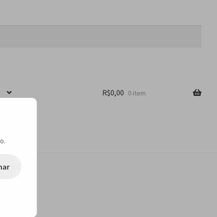
R$
0,00
0 item
o.
nar