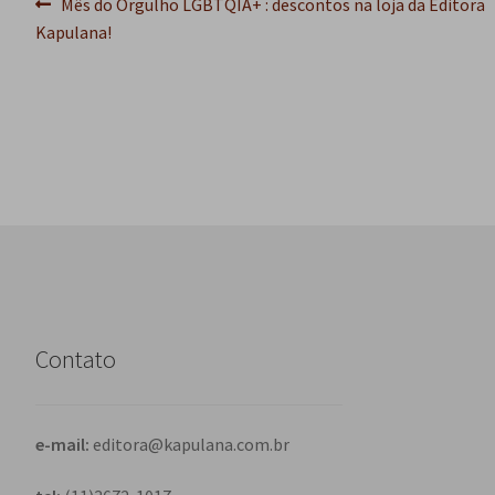
Navegação
Post
Mês do Orgulho LGBTQIA+ : descontos na loja da Editora
anterior:
Kapulana!
de
Post
Contato
e-mail:
editora@kapulana.com.br