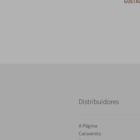
Próxim
GUSTA
post:
Distribuidores
A Página
Catavento