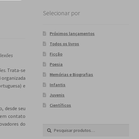
Selecionar por
Próximos lançamentos
Todos os livros
Ficção
flexões
Poesia
ões
. Trata-se
Memórias e Biografias
i organizada
Infantis
ortuguesa) e
Juvenis
Científicos
o, desde seu
 tem contato
novadores do
Pesquisar
P
por:
e