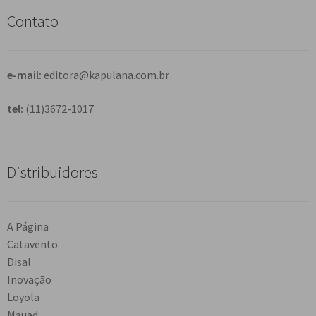
s
Contato
a
r
e-mail:
editora@kapulana.com.br
tel:
(11)3672-1017
Distribuidores
A Página
Catavento
Disal
Inovação
Loyola
Mauad