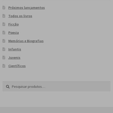
e
n
Próximos lançamentos
t
Todos os livros
e
Ficção
Poesia
Memórias e Biografias
Infantis
Juvenis
Científicos
Pesquisar
P
por:
e
s
q
u
i