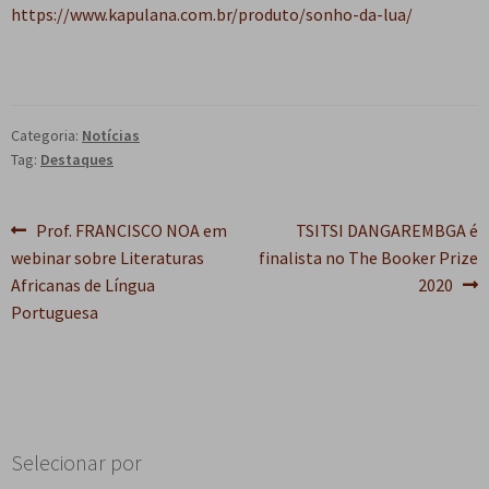
https://www.kapulana.com.br/produto/sonho-da-lua/
Categoria:
Notícias
Tag:
Destaques
Navegação
Post
Próximo
Prof. FRANCISCO NOA em
TSITSI DANGAREMBGA é
anterior:
post:
webinar sobre Literaturas
finalista no The Booker Prize
de
Africanas de Língua
2020
Post
Portuguesa
Selecionar por