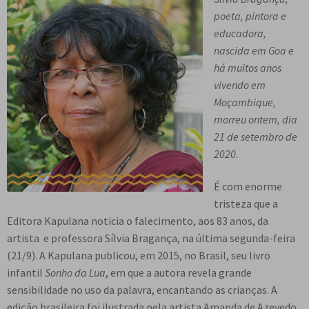
n
m
i
n
p
poeta, pintora e
Meu cadastro
u
e
r
d
a
educadora,
d
n
m
i
n
nascida em Goa e
e
u
e
r
d
há muitos anos
s
d
n
m
i
vivendo em
c
e
u
e
r
Moçambique,
e
s
d
n
m
morreu ontem, dia
n
c
e
u
e
21 de setembro de
d
e
s
d
n
2020.
e
n
c
e
u
n
d
e
s
d
É com enorme
t
e
n
c
e
tristeza que a
e
n
d
e
s
Editora Kapulana noticia o falecimento, aos 83 anos, da
t
e
n
c
artista e professora Sílvia Bragança, na última segunda-feira
e
n
d
e
(21/9). A Kapulana publicou, em 2015, no Brasil, seu livro
t
e
n
infantil
Sonho da Lua
, em que a autora revela grande
e
n
d
sensibilidade no uso da palavra, encantando as crianças. A
t
e
edição brasileira foi ilustrada pela artista Amanda de Azevedo.