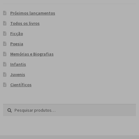
Próximos lançamentos
Todos os livros
Ficção
Poesia
Memórias e Biografias
Infantis
Juvenis
Científicos
Pesquisar
P
por:
e
s
q
u