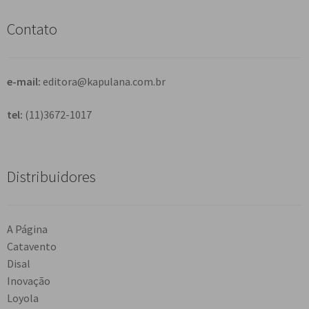
i
s
Contato
a
r
e-mail:
editora@kapulana.com.br
tel:
(11)3672-1017
Distribuidores
A Página
Catavento
Disal
Inovação
Loyola