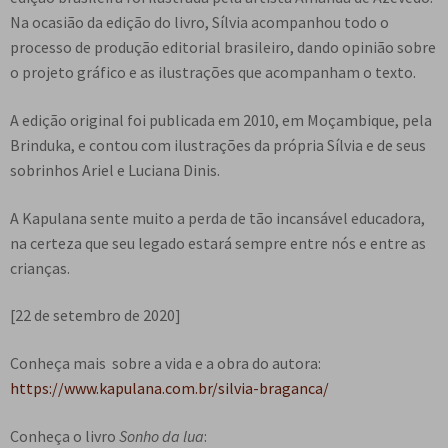
e
n
Na ocasião da edição do livro, Sílvia acompanhou todo o
t
processo de produção editorial brasileiro, dando opinião sobre
e
o projeto gráfico e as ilustrações que acompanham o texto.
A edição original foi publicada em 2010, em Moçambique, pela
Brinduka, e contou com ilustrações da própria Sílvia e de seus
sobrinhos Ariel e Luciana Dinis.
A Kapulana sente muito a perda de tão incansável educadora,
na certeza que seu legado estará sempre entre nós e entre as
crianças.
[22 de setembro de 2020]
Conheça mais sobre a vida e a obra do autora:
https://www.kapulana.com.br/silvia-braganca/
Conheça o livro
Sonho da lua
: