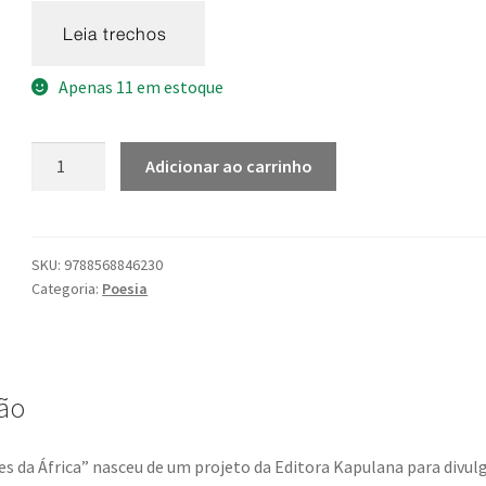
Apenas 11 em estoque
Mesmos
Adicionar ao carrinho
barcos
ou
poemas
de
SKU:
9788568846230
Categoria:
Poesia
revisitação
do
corpo
quantidade
ão
es da África” nasceu de um projeto da Editora Kapulana para divulg