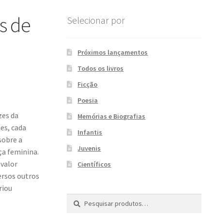
s de
Selecionar por
Próximos lançamentos
Todos os livros
Ficção
Poesia
zes da
Memórias e Biografias
es, cada
Infantis
sobre a
Juvenis
ça feminina.
 valor
Científicos
versos outros
riou
Pesquisar
P
por:
e