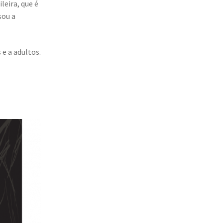
leira, que é
sou a
 e a adultos.