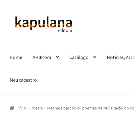
Pular
Pular
para
para
navegação
o
conteúdo
Home
A editora
Catálogo
Notícias, Art
Meu cadastro
Início
Poesia
Mesmos barcos ou poemas de revisitação do c