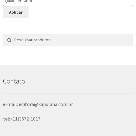
Aplicar
Pesquisar
P
por:
e
s
q
u
i
s
Contato
a
r
e-mail:
editora@kapulana.com.br
tel:
(11)3672-1017