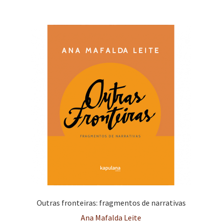
e
n
t
e
Outras fronteiras: fragmentos de narrativas
Ana Mafalda Leite