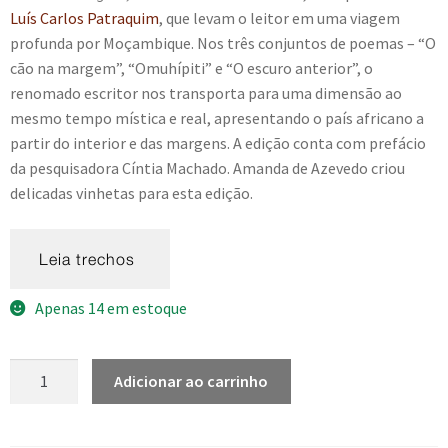
Luís Carlos Patraquim
, que levam o leitor em uma viagem
e
n
profunda por Moçambique. Nos três conjuntos de poemas – “O
t
cão na margem”, “Omuhípiti” e “O escuro anterior”, o
e
renomado escritor nos transporta para uma dimensão ao
mesmo tempo mística e real, apresentando o país africano a
partir do interior e das margens. A edição conta com prefácio
da pesquisadora Cíntia Machado. Amanda de Azevedo criou
delicadas vinhetas para esta edição.
Apenas 14 em estoque
O
Adicionar ao carrinho
cão
na
margem