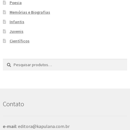
Poesia
Memórias e Biografias
Infantis
Juvenis
Científicos
Pesquisar
P
por:
e
s
q
u
i
s
Contato
a
r
e-mail:
editora@kapulana.com.br