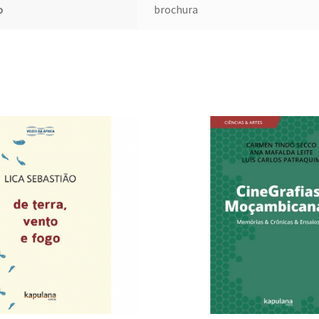
o
brochura