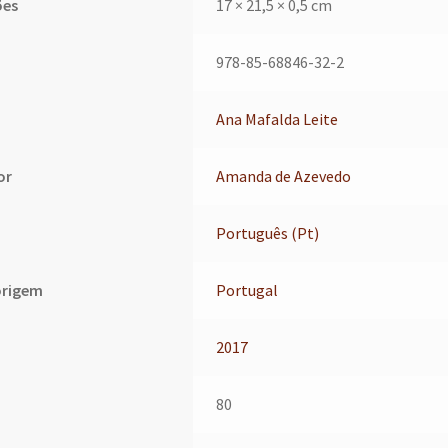
ões
17 × 21,5 × 0,5 cm
978-85-68846-32-2
Ana Mafalda Leite
or
Amanda de Azevedo
Português (Pt)
origem
Portugal
2017
80