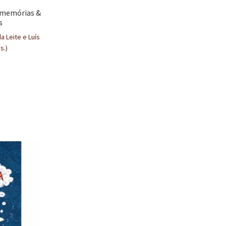
 memórias &
s
 Leite e Luís
s.)