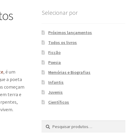
tos
Selecionar por
Próximos lançamentos
Todos os livros
Ficção
Poesia
te
, é um
Memórias e Biografias
ue a poeta
Infantis
gens começam
Juvenis
 em terra e
erpentes,
Científicos
nvivem.
Pesquisar
P
por:
e