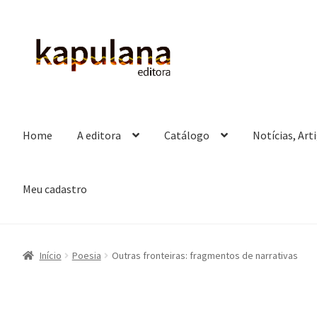
Pular
Pular
para
para
navegação
o
conteúdo
Home
A editora
Catálogo
Notícias, Art
Meu cadastro
Início
Poesia
Outras fronteiras: fragmentos de narrativas