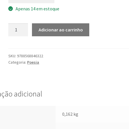
Apenas 14 em estoque
Outras
Adicionar ao carrinho
fronteiras:
fragmentos
de
narrativas
SKU:
9788568846322
Categoria:
Poesia
quantidade
ção adicional
0,162 kg