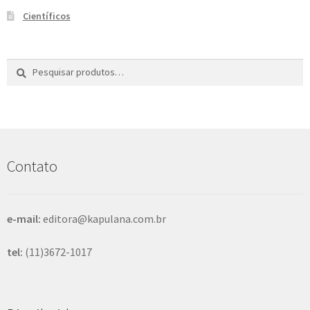
Científicos
Pesquisar
P
por:
e
s
q
u
i
s
Contato
a
r
e-mail:
editora@kapulana.com.br
tel:
(11)3672-1017