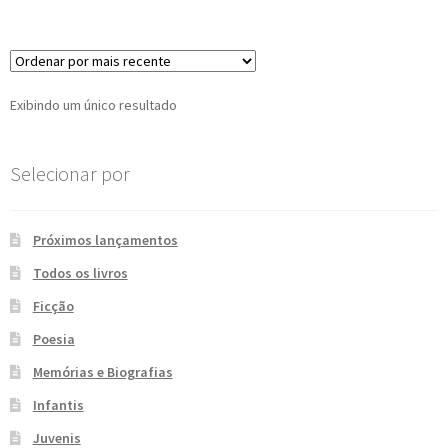
e
n
t
e
Exibindo um único resultado
Selecionar por
Próximos lançamentos
Todos os livros
Ficção
Poesia
Memórias e Biografias
Infantis
Juvenis