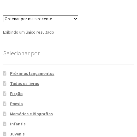
e
n
t
e
Exibindo um único resultado
Selecionar por
Próximos lançamentos
Todos os livros
Ficção
Poesia
Memórias e Biografias
Infantis
Juvenis