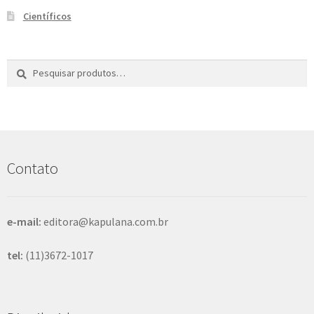
Científicos
Pesquisar
P
por:
e
s
q
u
i
s
Contato
a
r
e-mail:
editora@kapulana.com.br
tel:
(11)3672-1017