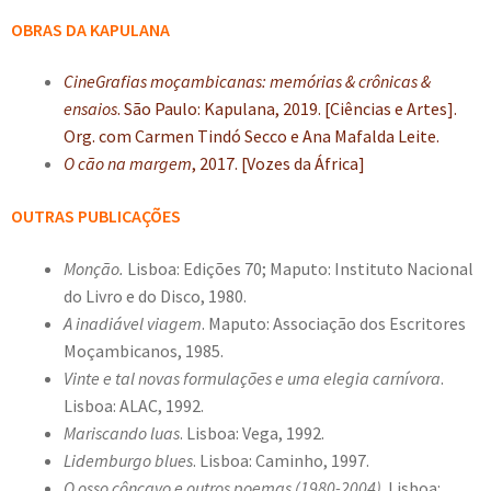
OBRAS DA KAPULANA
CineGrafias moçambicanas: memórias & crônicas &
ensaios
. São Paulo: Kapulana, 2019. [Ciências e Artes].
Org. com Carmen Tindó Secco e Ana Mafalda Leite.
O cão na margem
, 2017. [Vozes da África]
OUTRAS PUBLICAÇÕES
Monção.
Lisboa: Edições 70; Maputo: Instituto Nacional
do Livro e do Disco, 1980.
A inadiável viagem
. Maputo: Associação dos Escritores
Moçambicanos, 1985.
Vinte e tal novas formulações e uma elegia carnívora
.
Lisboa: ALAC, 1992.
Mariscando luas
. Lisboa: Vega, 1992.
Lidemburgo blues
. Lisboa: Caminho, 1997.
O osso côncavo e outros poemas (1980-2004)
. Lisboa: