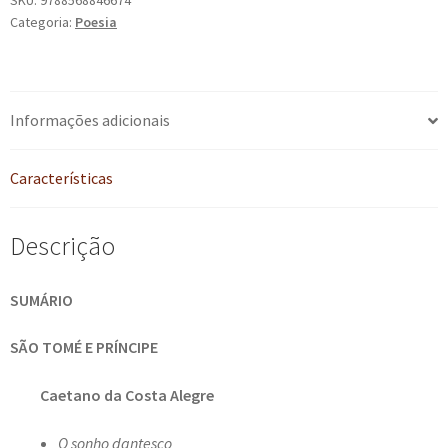
SKU:
9788568846674
Categoria:
Poesia
de
língua
portuguesa:
antologia
Informações adicionais
quantidade
Características
Descrição
SUMÁRIO
SÃO TOMÉ E PRÍNCIPE
Caetano da Costa Alegre
O sonho dantesco