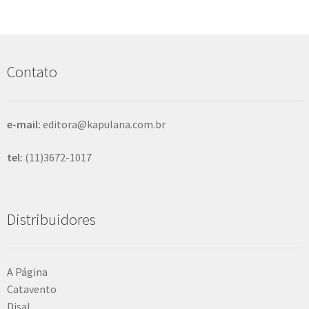
s
q
u
i
s
Contato
a
r
e-mail:
editora@kapulana.com.br
tel:
(11)3672-1017
Distribuidores
A Página
Catavento
Disal