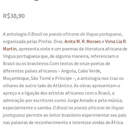
e
n
t
R$
38,90
e
A antologia
O Brasil na poesia africana de língua portuguesa
,
organizada pelas Profas. Dras.
Anita M. R. Moraes
e
Vima Lia R.
Martin
, apresenta vinte e um poemas da literatura africana de
língua portuguesa que, de alguma maneira, referenciam o
Brasil ou os brasileiros.Com textos de onze poetas de
diferentes países africanos – Angola, Cabo Verde,
Moçambique, São Tomé e Príncipe –, a antologia nos traz os
olhares do outro lado do Atlântico. As obras apresentam o
apreço e a ligação dos artistas africanos com o Brasil, a
admiração por escritores como Jorge Amado e pela música,
especialmente o samba.
O Brasil na poesia africana de língua
portuguesa
permite ao leitor brasileiro experimentar seu país
nas palavras de reconhecimento e interesse vindas de África.