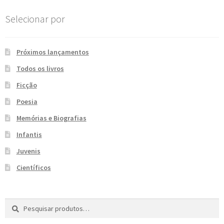
Selecionar por
Próximos lançamentos
Todos os livros
Ficção
Poesia
Memórias e Biografias
Infantis
Juvenis
Científicos
Pesquisar
P
por:
e