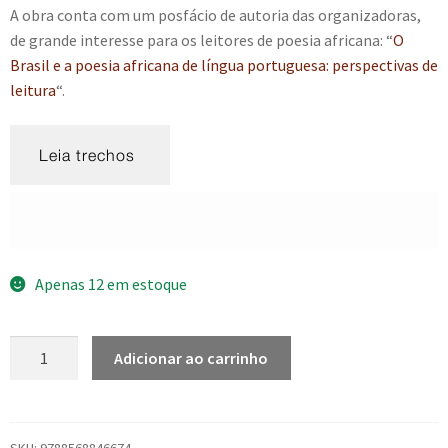
A obra conta com um posfácio de autoria das organizadoras,
de grande interesse para os leitores de poesia africana: “
O
Brasil e a poesia africana de língua portuguesa: perspectivas de
leitura
“.
Apenas 12 em estoque
O
Adicionar ao carrinho
Brasil
na
poesia
africana