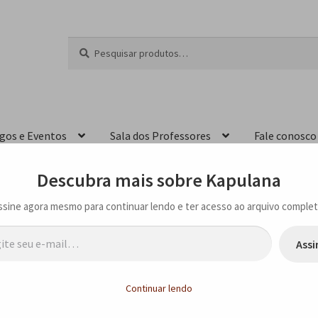
Pesquisar
P
por:
e
s
q
u
i
igos e Eventos
Sala dos Professores
Fale conosco
s
a
r
Descubra mais sobre Kapulana
ssine agora mesmo para continuar lendo e ter acesso ao arquivo complet
…
Assi
 recebe o Prêmio da Paz na Feira do Livro de Frankfurt
Continuar lendo