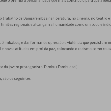
cede o prêmio à personalidade que mais contribuiu para que a ideia
ue o trabalho de Dangarembga na literatura, no cinema, no teatro 
os limites regionais e alcançam a humanidade como um todo e ind
s, o Zimbábue, e das formas de opressão e violência que persistem 
al e novas atitudes em prol da paz, colocando o racismo como caus
da luta da jovem protagonista Tambu (Tambudzai).
n, são os seguintes: