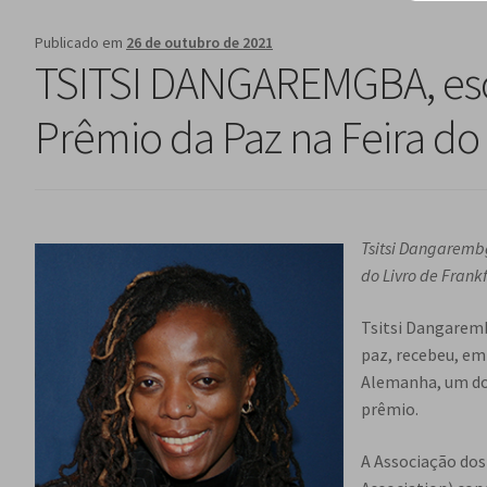
Publicado em
26 de outubro de 2021
TSITSI DANGAREMGBA, esc
Prêmio da Paz na Feira do 
Tsitsi Dangaremb
do Livro de Frankf
Tsitsi Dangaremb
paz, recebeu, em
Alemanha, um dos
prêmio.
A Associação dos