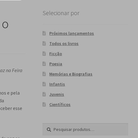
Selecionar por
 o
Próximos lançamentos
Todos os livros
Ficção
Poesia
az na Feira
Memórias e Biografias
Infantis
nos e pela
Juvenis
da
Científicos
eceber esse
Pesquisar
P
por:
e