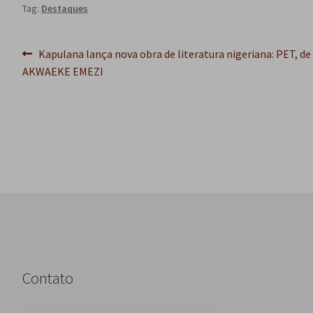
Tag:
Destaques
Navegação
Post
Kapulana lança nova obra de literatura nigeriana: PET, de
anterior:
AKWAEKE EMEZI
de
Post
Contato