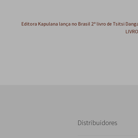
Próximo
Editora Kapulana lança no Brasil 2º livro de Tsitsi Dan
post:
LIVR
Distribuidores