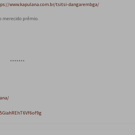
ps://www.kapulana.com.br/tsitsi-dangarembga/
o merecido prêmio.
*******
ana/
g5GiahREhT6Vf6of9g