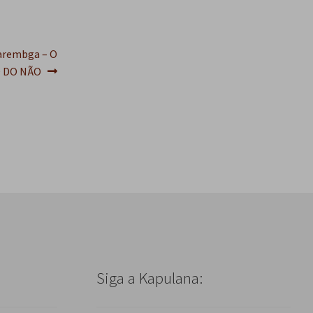
garembga – O
O DO NÃO
Siga a Kapulana: