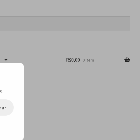
R$
0,00
0 item
o.
nar