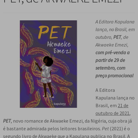
n
m
i
n
p
Meu cadastro
u
e
r
d
a
d
n
m
i
A Editora Kapulana
n
e
u
e
r
lança, no Brasil, em
d
s
d
n
m
outubro,
PET
, de
i
c
e
u
e
Akwaeke Emezi,
r
e
s
d
n
com pré-venda a
m
n
c
e
u
partir de 29 de
e
d
e
s
d
setembro, com
n
e
n
c
e
preço promocional
u
n
d
e
s
d
t
e
n
c
A Editora
e
e
n
d
e
Kapulana lança no
s
t
e
n
Brasil, em
21 de
c
e
n
d
outubro de 2021
,
e
t
e
PET
, novo romance de Akwaeke Emezi, da Nigéria, cuja obra já
n
e
n
é bastante admirada pelos leitores brasileiros.
Pet
(2021) é o
d
t
segundo livro de Akwaeke que a Kapulana publica no Brasil. A
e