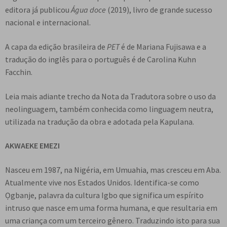
e
editora já publicou
Água doce
(2019), livro de grande sucesso
n
nacional e internacional.
t
e
A capa da edição brasileira de
PET
é de Mariana Fujisawa e a
tradução do inglês para o português é de Carolina Kuhn
Facchin.
Leia mais adiante trecho da Nota da Tradutora sobre o uso da
neolinguagem, também conhecida como linguagem neutra,
utilizada na tradução da obra e adotada pela Kapulana.
AKWAEKE EMEZI
Nasceu em 1987, na Nigéria, em Umuahia, mas cresceu em Aba.
Atualmente vive nos Estados Unidos. Identifica-se como
Ọgbanje, palavra da cultura Igbo que significa um espírito
intruso que nasce em uma forma humana, e que resultaria em
uma criança com um terceiro gênero. Traduzindo isto para sua