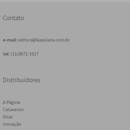
u
i
s
Contato
a
r
e-mail:
editora@kapulana.com.br
tel:
(11)3672-1017
Distribuidores
A Página
Catavento
Disal
Inovação