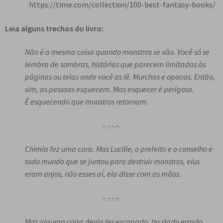
https://time.com/collection/100-best-fantasy-books/
Leia alguns trechos do livro:
Não é a mesma coisa quando monstros se vão. Você só se
lembra de sombras, histórias que parecem limitadas às
páginas ou telas onde você as lê. Murchas e opacas. Então,
sim, as pessoas esquecem. Mas esquecer é perigoso.
É esquecendo que monstros retornam.
-.-.-.-.
Chimia fez uma cara. Mas Lucille, o prefeito e o conselho e
todo mundo que se juntou para destruir monstros, elus
eram anjos, não esses aí, ela disse com as mãos.
-.-.-.-.
Mas alguma coisa devia ter escapado, ter dado errado,