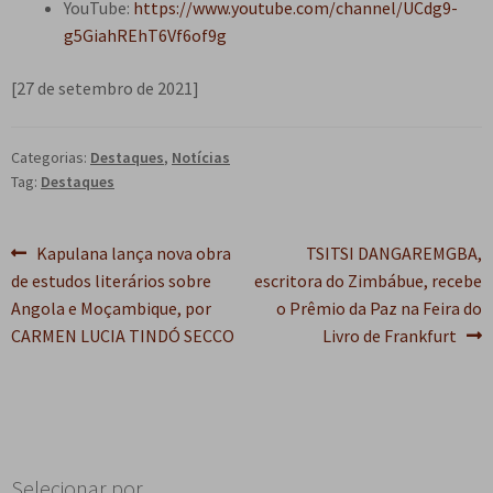
YouTube:
https://www.youtube.com/channel/UCdg9-
g5GiahREhT6Vf6of9g
[27 de setembro de 2021]
Categorias:
Destaques
,
Notícias
Tag:
Destaques
Navegação
Post
Próximo
Kapulana lança nova obra
TSITSI DANGAREMGBA,
anterior:
post:
de estudos literários sobre
escritora do Zimbábue, recebe
de
Angola e Moçambique, por
o Prêmio da Paz na Feira do
Post
CARMEN LUCIA TINDÓ SECCO
Livro de Frankfurt
Selecionar por