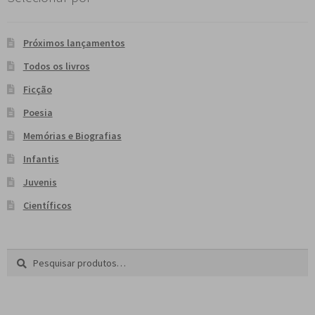
Próximos lançamentos
Todos os livros
Ficção
Poesia
Memórias e Biografias
Infantis
Juvenis
Científicos
Pesquisar
P
por:
e
s
q