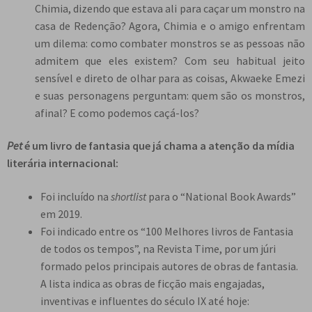
Chimia, dizendo que estava ali para caçar um monstro na
casa de Redenção? Agora, Chimia e o amigo enfrentam
um dilema: como combater monstros se as pessoas não
admitem que eles existem? Com seu habitual jeito
sensível e direto de olhar para as coisas, Akwaeke Emezi
e suas personagens perguntam: quem são os monstros,
afinal? E como podemos caçá-los?
Pe
t
é um livro de fantasia que já chama a atenção da mídia
literária internacional:
Foi incluído na
shortlist
para o “National Book Awards”
em 2019.
Foi indicado entre os “100 Melhores livros de Fantasia
de todos os tempos”, na Revista Time, por um júri
formado pelos principais autores de obras de fantasia.
A lista indica as obras de ficção mais engajadas,
inventivas e influentes do século IX até hoje: