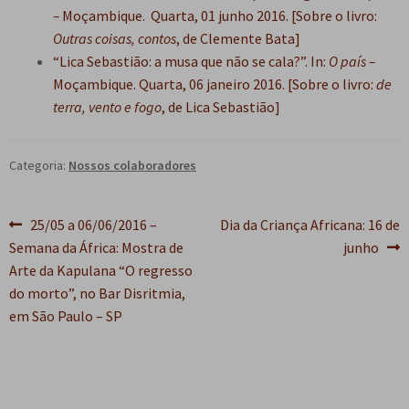
–
Moçambique. Quarta, 01 junho 2016. [Sobre o livro:
Outras coisas, contos
, de Clemente Bata]
“Lica Sebastião: a musa que não se cala?”. In:
O país –
Moçambique. Quarta, 06 janeiro 2016. [Sobre o livro:
de
terra, vento e fogo
, de Lica Sebastião]
Categoria:
Nossos colaboradores
Navegação
Post
Próximo
25/05 a 06/06/2016 –
Dia da Criança Africana: 16 de
anterior:
post:
Semana da África: Mostra de
junho
de
Arte da Kapulana “O regresso
Post
do morto”, no Bar Disritmia,
em São Paulo – SP