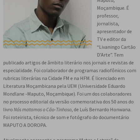
Maputo,
n
m
i
n
p
Moçambique. É
Meu cadastro
u
e
r
d
a
professor,
d
n
m
i
n
jornalista,
e
u
e
r
d
apresentador de
s
d
n
m
i
TV e editor da
c
e
u
e
r
“Livaningo Cartão
e
s
d
n
m
D’Arte”. Tem
n
c
e
u
e
publicado artigos de âmbito literário nos jornais e revistas de
d
e
s
d
n
especialidade. Foi colaborador de programas radiofônicos com
e
n
c
e
u
rubricas literárias na Cidade FM e na HFM. É licenciado em
n
d
e
s
d
Literatura Moçambicana pela UEM (Universidade Eduardo
t
e
n
c
e
Mondlane -Maputo, Moçambique). Foi um dos colaboradores
e
n
d
e
s
no processo editorial da versão comemorativa dos 50 anos do
t
e
n
c
livro
Nós matamos o Cão-Tinhoso
, de Luís Bernardo Honwana.
e
n
d
e
Foi roteirista, técnico de som e fotógrafo do documentário
t
e
n
MAPUTO A DOROPA.
e
n
d
t
e
Atualmente apresenta o programa “Artes e Letras” da