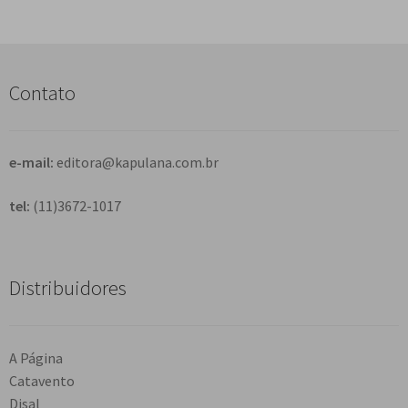
s
q
u
i
s
Contato
a
r
e-mail:
editora@kapulana.com.br
tel:
(11)3672-1017
Distribuidores
A Página
Catavento
Disal