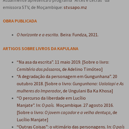
e
n
emissora STV, de Moçambique:
stv.sapo.mz
t
e
OBRA PUBLICADA
O horizonte e a escrita.
Beira: Fundza, 2021
.
ARTIGOS SOBRE LIVROS DA KAPULANA
“Na asa da escrita”. 11 maio 2019. [Sobre o livro:
Cemitério dos pássaros
, de Adelino Timóteo]
“A degradação da personagem em Gungunhana”. 20
outubro 2018. [Sobre o livro:
Gungunhana: Ualalapi e As
mulheres do Imperador
, de Ungulani Ba Ka Khosa]
“O percurso da liberdade em Lucílio
Manjate”. In:
O país
. Moçambique. 27 agosto 2016.
[Sobre o livro:
O jovem caçador e a velha dentuça
, de
Lucílio Manjate]
“Outras Coisas”: o vitimário das personagens. In:
O país