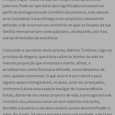
e
n
palerma. Pode ser que estes dois significados encaixem no
t
perfil do protagonista de
Cemitério dos pássaros
, mas apenas
e
se se considerar à sua entrega a um propósito claramente
definido: o de construir um cemitério no qual os finados da sua
família reencarnariam como pássaros, alcançando, por isso,
outras dimensões da existência.
Colocando a narrativa neste prisma, Adelino Timóteo, logo no
princípio da diegese, questiona sobre os limites da vida na
mesma proporção que minimiza a morte, afinal, a
acreditarmos como Dazanana defende, nunca deixamos de
viver, quando morremos. O que ocorre é um trânsito para
lugares quase inimagináveis, os quais, uma vez alcançados,
conferem à alma uma espécie invulgar de transcendência.
Então, diante do seu maior projecto de vida, o protagonista de
Cemitério dos pássaros
move-se num labirinto estranho,
decidido a levantar o véu dum cenário jamais desmistificado: o
além. No fundo, há nessa entrega uma continuidade, a de fazer