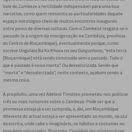
Vale do Zambeze a fertilidade indispensável para uma boa
narrativa, como quem reinventa as particularidades daquele
espaço mitológico cheio de muitos encontros inaugurais
entre povos de diversas culturas. Com o Zambeze resgata-se o
passado (e a origem da miscigenação na Zambézia, província
do Centro de Moçambique), eventualmente porque, como
escreve Ungulani Ba Ka Khosa no seu
Gungunhana
, “esta terra
[Moçambique] está sendo construída sem o passado. Tudo o
que é passado é coisa morta”. Ou desvalorizada. Sendo que
“morta” e “desvalorizada”, neste contexto, acabam sendo a
mesma coisa.
A propósito, uma vez Adelino Timóteo prometeu-nos publicar
três ou mais romances sobre o Zambeze. Pode ser que a
promessa esteja já a ser cumprida, e, daí, um Moçambique
diferente do actual esteja a ser apresentado ao mundo, na asa
da escrita, onde cabe o imaginário, os hábitos e costumes no
livro bem valorizados. Portanto,
Cemitério dos pássaros
é um