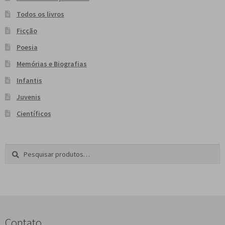
Todos os livros
Ficção
Poesia
Memórias e Biografias
Infantis
Juvenis
Científicos
Pesquisar
P
por:
e
s
q
u
i
s
Contato