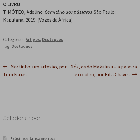
O LIVRO:
TIMÓTEO, Adelino.
Cemitério dos pássaros
. São Paulo:
Kapulana, 2019.
[Vozes da África]
Categorias:
Artigos
,
Destaques
Tag:
Destaques
Navegação
Post
Próximo
Martinho, um artesão, por
Nós, os do Makulusu – a palavra
anterior:
post:
Tom Farias
e o outro, por Rita Chaves
de
Post
Selecionar por
Próximos lançamentos