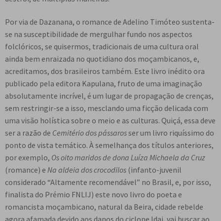
Por via de Dazanana, o romance de Adelino Timóteo sustenta-
se na susceptibilidade de mergulhar fundo nos aspectos
folclóricos, se quisermos, tradicionais de uma cultura oral
ainda bem enraizada no quotidiano dos moçambicanos, e,
acreditamos, dos brasileiros também. Este livro inédito ora
publicado pela editora Kapulana, fruto de uma imaginação
absolutamente incrível, é um lugar de propagação de crenças,
sem restringir-se a isso, mesclando uma ficção delicada com
uma visão holística sobre o meio e as culturas. Quiçá, essa deve
ser a razão de
Cemitério dos pássaros
ser um livro riquíssimo do
ponto de vista temático. À semelhança dos títulos anteriores,
por exemplo,
Os oito maridos de dona Luíza Michaela da Cruz
(romance) e
Na aldeia dos crocodilos
(infanto-juvenil
considerado “Altamente recomendável” no Brasil, e, por isso,
finalista do Prémio FNLIJ) este novo livro do poeta e
romancista moçambicano, natural da Beira, cidade rebelde
agora afamada devido aos danos do ciclone Idai, vai buscar ao