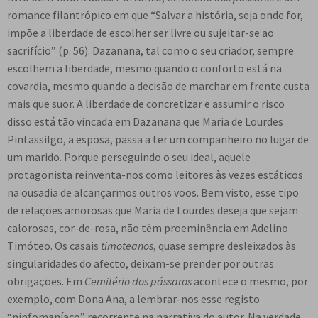
romance filantrópico em que “Salvar a história, seja onde for,
impõe a liberdade de escolher ser livre ou sujeitar-se ao
sacrifício” (p. 56). Dazanana, tal como o seu criador, sempre
escolhem a liberdade, mesmo quando o conforto está na
covardia, mesmo quando a decisão de marchar em frente custa
mais que suor. A liberdade de concretizar e assumir o risco
disso está tão vincada em Dazanana que Maria de Lourdes
Pintassilgo, a esposa, passa a ter um companheiro no lugar de
um marido. Porque perseguindo o seu ideal, aquele
protagonista reinventa-nos como leitores às vezes estáticos
na ousadia de alcançarmos outros voos. Bem visto, esse tipo
de relações amorosas que Maria de Lourdes deseja que sejam
calorosas, cor-de-rosa, não têm proeminência em Adelino
Timóteo. Os casais
timoteanos
, quase sempre desleixados às
singularidades do afecto, deixam-se prender por outras
obrigações. Em
Cemitério dos pássaros
acontece o mesmo, por
exemplo, com Dona Ana, a lembrar-nos esse registo
“ninfomaníaco” recorrente na narrativa do autor. Na verdade,