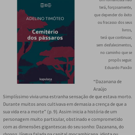
n
m
i
n
p
terá, forçosamente,
Meu cadastro
u
e
r
d
a
que depender do êxito
d
n
m
i
n
ou fracasso dos seus
e
u
e
r
d
livros,
s
d
n
m
i
terá que continuar,
c
e
u
e
r
sem desfalecimentos,
e
s
d
n
m
no caminho que se
n
c
e
u
e
propôs seguir.
d
e
s
d
n
Eduardo Paixão
e
n
c
e
u
n
d
e
s
d
“Dazanana de
t
e
n
c
e
Araújo
e
n
d
e
s
Simplíssimo vivia uma estranha sensação de que estava morto.
t
e
n
c
Durante muitos anos cultivava em demasia a crença de que a
e
n
d
e
sua vida era a morte” (p. 9). Assim inicia a história de um
t
e
n
personagem muito particular, obstinado e comprometido
e
n
d
com as dimensões gigantescas do seu sonho: Dazanana, do
t
e
rhonga
, língua falada na capital moçambicana, idiota ou