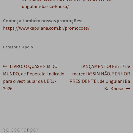
ungulani-ba-ka-khosa/
Conheça também nossas promoções
:
https://www.kapulana.com.br/promocoes/
Categoria:
Apoio
Navegação
Post
Próximo
LIVRO: O QUASE FIM DO
LANÇAMENTO! Em 17 de
anterior:
post:
MUNDO, de Pepetela. Indicado
março! ASSIM NÃO, SENHOR
de
para o vestibular da UERJ-
PRESIDENTE!, de Ungulani Ba
Post
2026.
Ka Khosa
Selecionar por