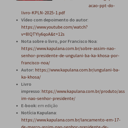
e
acao-ppt-do-
n
livro-KPLN-2025-1.pdf
t
Vídeo com depoimento do autor
:
e
https://www.youtube.com/watch?
v=8lQTYIy6qoA&t=12s
Nota sobre o livro, por Francisco Noa
:
https://www.kapulana.com.br/sobre-assim-nao-
senhor-presidente-de-ungulani-ba-ka-khosa-por-
francisco-noa/
Autor:
https://www.kapulana.com.br/ungulani-ba-
ka-khosa/
Livro
impresso
:
https://www.kapulana.com.br/produto/ass
im-nao-senhor-presidente/
E-book:
em edição
Notícia Kapulana
:
https://www.kapulana.com.br/lancamento-em-17-
de-marco-assim-nao-senhor-presidente-de-