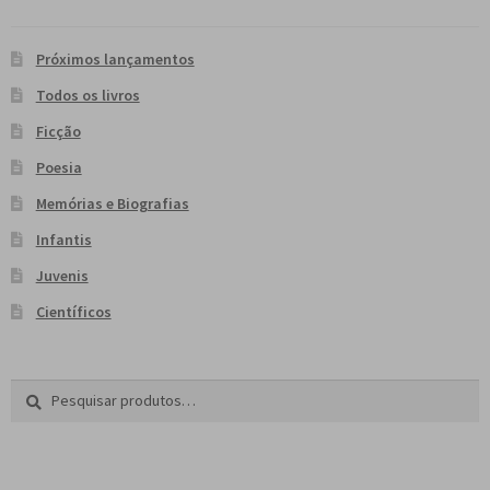
Próximos lançamentos
Todos os livros
Ficção
Poesia
Memórias e Biografias
Infantis
Juvenis
Científicos
Pesquisar
P
por:
e
s
q
u