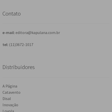
i
s
Contato
a
r
e-mail:
editora@kapulana.com.br
tel:
(11)3672-1017
Distribuidores
A Página
Catavento
Disal
Inovação
Loyola