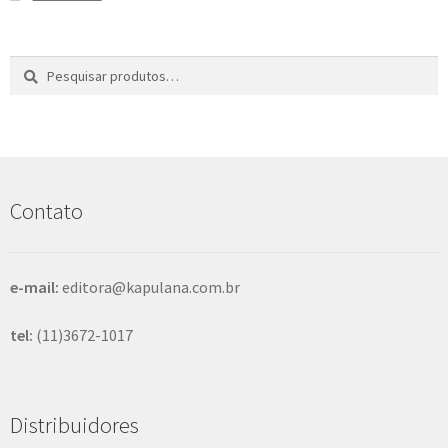
Pesquisar
P
por:
e
s
q
u
i
s
Contato
a
r
e-mail:
editora@kapulana.com.br
tel:
(11)3672-1017
Distribuidores