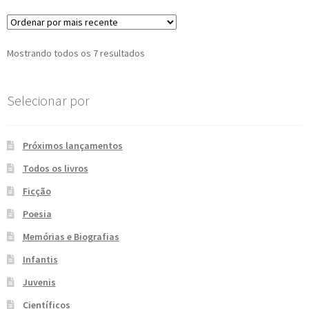
Classificado
Mostrando todos os 7 resultados
por
mais
Selecionar por
recente
Próximos lançamentos
Todos os livros
Ficção
Poesia
Memórias e Biografias
Infantis
Juvenis
Científicos