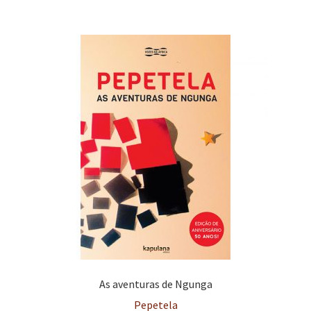
e
n
t
e
As aventuras de Ngunga
Pepetela