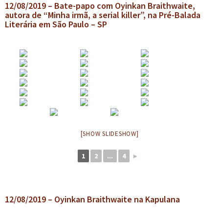
12/08/2019 – Bate-papo com Oyinkan Braithwaite,
e
r
autora de “Minha irmã, a serial killer”, na Pré-Balada
n
m
Literária em São Paulo – SP
u
e
d
n
e
u
s
d
c
e
e
s
n
c
d
e
e
n
[SHOW SLIDESHOW]
n
d
t
e
1
2
...
4
►
e
n
t
e
12/08/2019 – Oyinkan Braithwaite na Kapulana