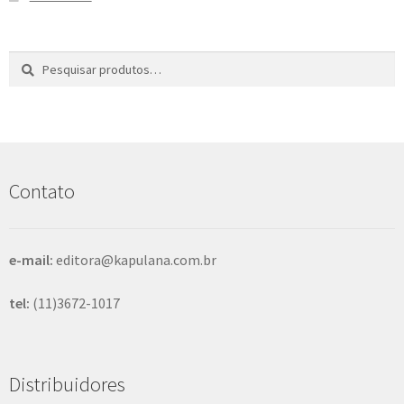
Pesquisar
P
por:
e
s
q
u
i
s
Contato
a
r
e-mail:
editora@kapulana.com.br
tel:
(11)3672-1017
Distribuidores