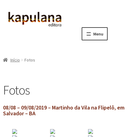
Pular
Pular
para
para
navegação
o
Menu
conteúdo
Home
Início
Fotos
E
A editora
x
p
E
Catálogo
Fotos
a
x
n
p
E
Notícias, Artigos e Eventos
d
a
x
08/08 – 09/08/2019 – Martinho da Vila na Flipelô, em
i
n
p
Salvador – BA
Newsletters
r
d
a
m
i
n
Notícias
e
r
d